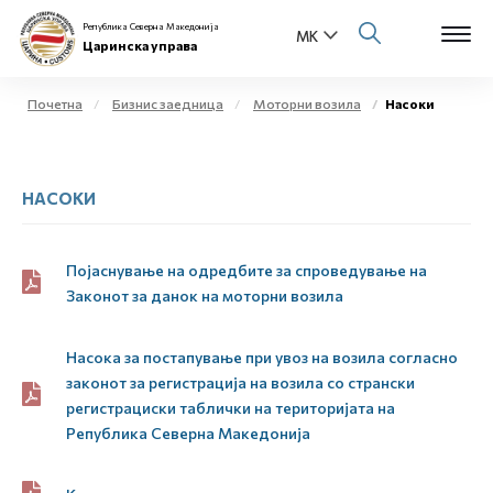
Република Северна Македонија
Царинска управа
Почетна
Бизнис заедница
Моторни возила
Насоки
Open s
За нас
НАСОКИ
Open s
Физички лица
Open s
Бизнис заедница
Појаснување на одредбите за спроведување на
Законот за данок на моторни возила
Open s
Е-Царина
Насока за постапување при увоз на возила согласно
Open s
Медиа центар
законот за регистрација на возила со странски
регистрациски таблички на територијата на
Република Северна Македонија
Контакт
Е-Весник