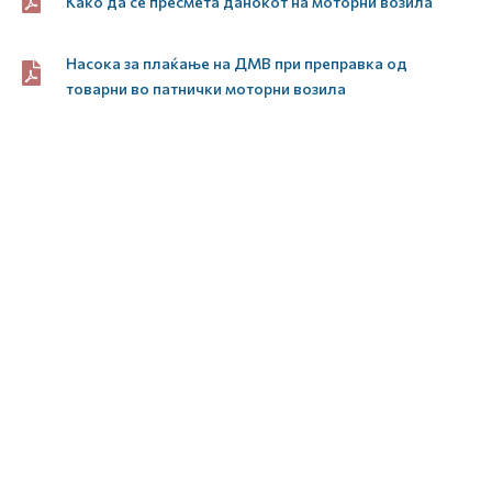
Како да се пресмета данокот на моторни возила
Насока за плаќање на ДМВ при преправка од
товарни во патнички моторни возила