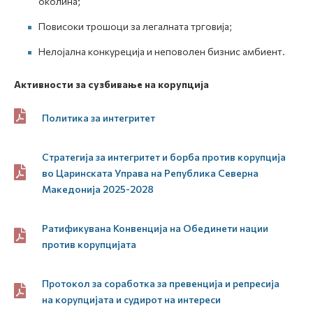
околина;
Повисоки трошоци за легалната трговија;
Нелојална конкуреција и неповолен бизнис амбиент.
Активности за сузбивање на корупција
Политика за интегритет
Стратегија за интегритет и борба против корупција
во Царинската Управа на Република Северна
Македонија 2025-2028
Ратификувана Конвенција на Обединети нации
против корупцијата
Протокол за соработка за превенција и репресија
на корупцијата и судирот на интереси