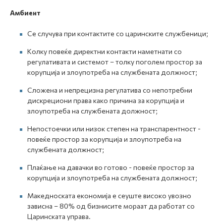
Амбиент
Се случува при контактите со царинските службеници;
Колку повеќе директни контакти наметнати со
регулативата и системот – толку поголем простор за
корупција и злоупотреба на службената должност;
Сложена и непрецизна регулатива со непотребни
дискрециони права како причина за корупција и
злоупотреба на службената должност;
Непостоечки или низок степен на транспарентност -
повеќе простор за корупција и злоупотреба на
службената должност;
Плаќање на давачки во готово - повеќе простор за
корупција и злоупотреба на службената должност;
Македноската економија е сеуште високо увозно
зависна – 80% од бизнисите мораат да работат со
Царинската управа.