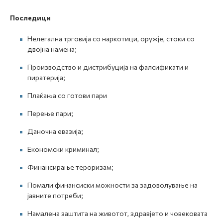
Последици
Нелегална трговија со наркотици, оружје, стоки со
двојна намена;
Производство и дистрибуција на фалсификати и
пиратерија;
Плаќања со готови пари
Перење пари;
Даночна евазија;
Економски криминал;
Финансирање тероризам;
Помали финансиски можности за задоволување на
јавните потреби;
Намалена заштита на животот, здравјето и човековата