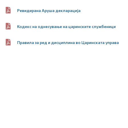
Ревидирана Аруша декларација
Кодекс на однесување на царинските службеници
Правила за ред и дисциплина во Царинската управа