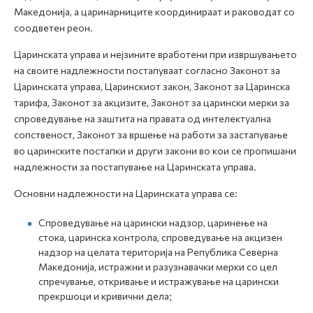
Македонија, а царинарниците координираат и раководат со
соодветен реон.
Царинската управа и нејзините вработени при извршувањето
на своите надлежности постапуваат согласно Законот за
Царинската управа, Царинскиот закон, Законот за Царинска
тарифа, Законот за акцизите, Законот за царински мерки за
спроведување на заштита на правата од интелектуална
сопственост, Законот за вршење на работи за застапување
во царинските постапки и други закони во кои се пропишани
надлежности за постапување на Царинската управа.
Основни надлежности на Царинската управа се:
Спроведување на царински надзор, царинење на
стока, царинска контрола, спроведување на акцизен
надзор на целата територија на Република Северна
Македонија, истражни и разузнавачки мерки со цел
спречување, откривање и истражување на царински
прекршоци и кривични дела;