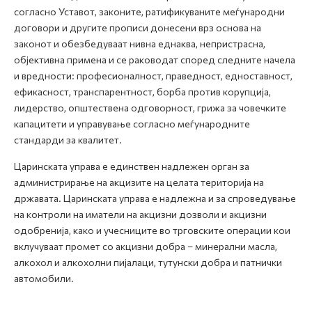
согласно Уставот, законите, ратификуваните меѓународни
договори и другите прописи донесени врз основа на
законот и обезбедуваат нивна еднаква, непристрасна,
објективна примена и се раководат според следните начела
и вредности: професионалност, праведност, едноставност,
ефикасност, транспарентност, борба против корупција,
лидерство, општествена одговорност, грижа за човечките
капацитети и управување согласно меѓународните
стандарди за квалитет.
Царинската управа е единствен надлежен орган за
администрирање на акцизите на целата територија на
државата. Царинската управа е надлежна и за спроведување
на контроли на иматели на акцизни дозволи и акцизни
одобренија, како и учесниците во трговските операции кои
вклучуваат промет со акцизни добра – минерални масла,
алкохол и алкохолни пијалаци, тутунски добра и патнички
автомобили.