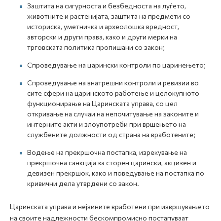
Заштита на сигурноста и безбедноста на луѓето,
животните и растенијата, заштита на предмети со
историска, уметничка и археолошка вредност,
авторски и други права, како и други мерки на
трговската политика пропишани со закон;
Спроведување на царински контроли по царинењето;
Спроведување на внатрешни контроли и ревизии во
сите сфери на царинското работење и целокупното
функционирање на Царинската управа, со цел
откривање на случаи на непочитување на законите и
интерните акти и злоупотреби при вршењето на
службените должности од страна на вработените;
Водење на прекршочна постапка, изрекување на
прекршочна санкција за сторен царински, акцизен и
девизен прекршок, како и поведување на постапка по
кривични дела утврдени со закон.
Царинската управа и нејзините вработени при извршувањето
на своите надлежности бескомпромисно постапуваат