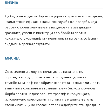
ВИЗИЈА
Да бидеме водечка Царинска управа во регионот – модерна,
квалитетна и ефикасна царинска служба од доверба, која
работи според очекувањата на деловната заедница и
граѓаните, успешна институција во борбата против
криминалот, корупцијата и нелегалната трговија, со јасни и
видливи мерливи резултати.
МИСИЈА
Со засилено и одлучно почитување на законите,
спроведено од професионално обучени царински
службеници, да ја подобриме наплатата на приходи и да ги
заштитиме сопствените граници преку бескомпромисна
борба против недозволената трговија и корупцијата,
истовремено олеснувајќи ја трговијата и движењето на
стоки и патници во согласност со најдобрите стандарди на