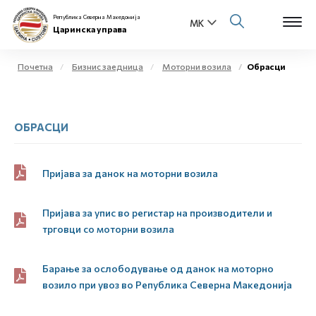
Република Северна Македонија
Царинска управа
Почетна
Бизнис заедница
Моторни возила
Обрасци
Open s
За нас
ОБРАСЦИ
Open s
Физички лица
Open s
Бизнис заедница
Пријава за данок на моторни возила
Open s
Е-Царина
Пријава за упис во регистар на производители и
трговци со моторни возила
Open s
Медиа центар
Барање за ослободување од данок на моторно
Контакт
возило при увоз во Република Северна Македонија
Е-Весник