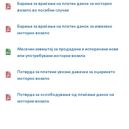
Барање за враќање на платен данок за моторно
возило во посебни случаи
Барање за враќање на платен данок за извезено
моторно возило
Месечен извештај за продадени и испорачани нови
или употребувани моторни возила
Потврда за платени увозни давачки за оцаринето
моторно возило
Потврда за ослободување од плаќање данок на
моторни возила