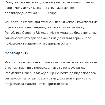
Резидентите не смеат да изнесуваат ефективни странски
пари и чекови кои гласат на странски пари во
противвредност над 10.000 евра.
Износот на ефективни странски пари и чекови кои гласат на
странски пари што нерезидентите го изнесуваат од
Република Северна Македонија не може да биде поголем
од износот што при преминот на државната граница го
пријавиле кај надлежните царински органи.
Нерезиденти
Износот на ефективни странски пари и чекови кои гласат на
странски пари што нерезидентите го изнесуваат од
Република Северна Македонија не може да биде поголем
од износот што при преминот на државната граница го
пријавиле кај надлежните царински органи.