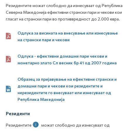
Резидентите можат слободно да изнесуваат од Република
Северна Македонија ефективни странски пари и чекови кои
гласат на странски пари во противвредност до 2.000 евра.
Одлука за висината на внесување или изнесување
на странски пари и чекови
Одлука - ефективни домашни пари чекови и
монетарно злато Сл весник бр 41 од 2007 година
Образец за пријавување на ефективни странски и
домашни пари и чекови кои резидентите и
нерезидентите го внесуваат или изнесуваат од
Република Македонија
Резиденти
i
Резидентите
можат слободно да изнесуваат од