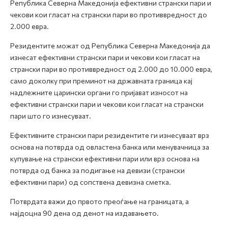
Република Северна Македонија ефективни странски пари и
чекови кои гласат на странски пари во противвредност до
2.000 евра.
Резидентите можат од Република Северна Македонија да
изнесат ефективни странски пари и чекови кои гласат на
странски пари во противвредност од 2.000 до 10.000 евра,
само доколку при преминот на државната граница кај
надлежните царински органи го пријават износот на
ефективни странски пари и чекови кои гласат на странски
пари што го изнесуваат.
Ефективните странски пари резидентите ги изнесуваат врз
основа на потврда од овластена банка или менувачница за
купување на странски ефективни пари или врз основа на
потврда од банка за подигање на девизи (странски
ефективни пари) од сопствена девизна сметка.
Потврдата важи до првото преоѓање на границата, а
најдоцна 90 дена од денот на издавањето.