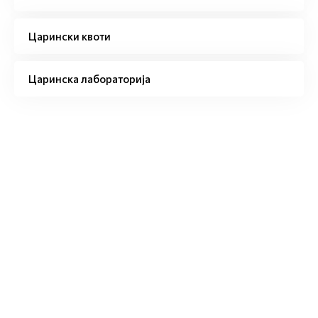
Царински квоти
Царинска лабораторија