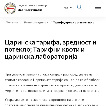
Република Северна Македонија
Царинска управа
Почетна
Бизнис заедница
Тарифа, вредност и потекло
Open s
За нас
Царинска тарифа, вредност и
Open s
Физички лица
потекло; Тарифни квоти и
царинска лабораторија
Open s
Бизнис заедница
Open s
Е-Царина
При увоз или извоз на стоки, се врши распоредување на
Open s
стоките согласно Царинската тарифа со цел да се обезбеди
Медиа центар
правилна примена на царинските и другите давачки, како и
мерките на трговска политика поврзани со видот на стоката.
Контакт
Утврдувањето на царинската вредност на стоките
претставува основа за правилна пресметка на царинските и
Е-Весник