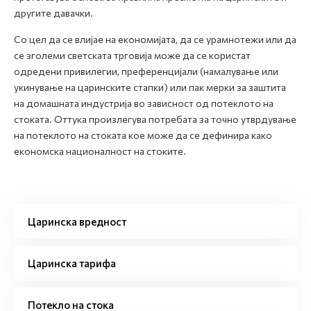
другите давачки.
Со цел да се влијае на економијата, да се урамнотежи или да
се зголеми светската трговија може да се користат
одредени привилегии, преференцијали (намалување или
укинување на царинските стапки) или пак мерки за заштита
на домашната индустрија во зависност од потеклото на
стоката. Оттука произлегува потребата за точно утврдување
на потеклото на стоката кое може да се дефинира како
економска националност на стоките.
Царинска вредност
Царинска тарифа
Потекло на стока