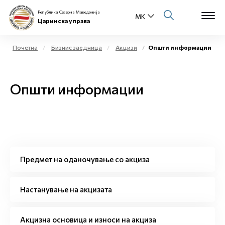
Република Северна Македонија
Царинска управа
Почетна
Бизнис заедница
Акцизи
Општи информации
Open s
За нас
Општи информации
Open s
Физички лица
Open s
Бизнис заедница
Open s
Е-Царина
Предмет на оданочување со акциза
Open s
Медиа центар
Настанување на акцизата
Контакт
Акцизна основица и износи на акциза
Е-Весник