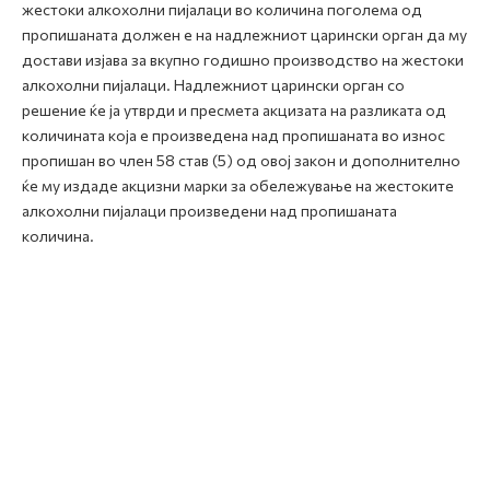
жестоки алкохолни пијалаци во количина поголема од
пропишаната должен е на надлежниот царински орган да му
достави изјава за вкупно годишно производство на жестоки
алкохолни пијалаци. Надлежниот царински орган со
решение ќе ја утврди и пресмета акцизата на разликата од
количината која е произведена над пропишаната во износ
пропишан во член 58 став (5) од овој закон и дополнително
ќе му издаде акцизни марки за обележување на жестоките
алкохолни пијалаци произведени над пропишаната
количина.