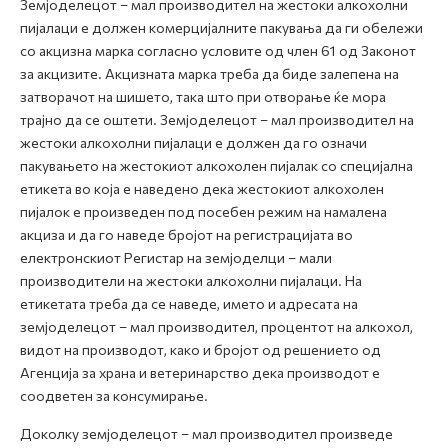
Земјоделецот – мал производител на жестоки алкохолни
пијалаци е должен комерцијалните пакувања да ги обележи
со акцизна марка согласно условите од член 61 од Законот
за акцизите. Акцизната марка треба да биде залепена на
затворачот на шишето, така што при отворање ќе мора
трајно да се оштети. Земјоделецот – мал производител на
жестоки алкохолни пијалаци е должен да го означи
пакувањето на жестокиот алкохолен пијалак со специјална
етикета во која е наведено дека жестокиот алкохолен
пијалок е произведен под посебен режим на намалена
акциза и да го наведе бројот на регистрацијата во
електронскиот Регистар на земјоделци – мали
производители на жестоки алкохолни пијалаци. На
етикетата треба да се наведе, името и адресата на
земјоделецот – мал производител, процентот на алкохол,
видот на производот, како и бројот од решението од
Агенција за храна и ветеринарство дека производот е
соодветен за консумирање.
Доколку земјоделецот – мал производител произведе