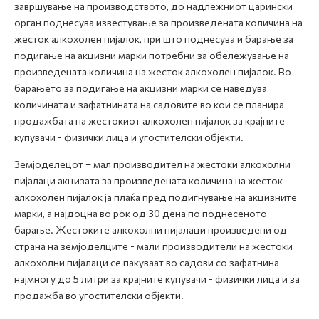
завршување на производството, до надлежниот царински
орган поднесува известување за произведената количина на
жесток алкохолен пијалок, при што поднесува и барање за
подигање на акцизни марки потребни за обележување на
произведената количина на жесток алкохолен пијалок. Во
барањето за подигање на акцизни марки се наведува
количината и зафатнината на садовите во кои се планира
продажбата на жестокиот алкохолен пијалок за крајните
купувачи - физички лица и угостителски објекти.
Земјоделецот – мал производител на жестоки алкохолни
пијалаци акцизата за произведената количина на жесток
алкохолен пијалок ја плаќа пред подигнување на акцизните
марки, а најдоцна во рок од 30 дена по поднесеното
барање. Жестоките алкохолни пијалаци произведени од
страна на земјоделците - мали производители на жестоки
алкохолни пијалаци се пакуваат во садови со зафатнина
најмногу до 5 литри за крајните купувачи - физички лица и за
продажба во угостителски објекти.