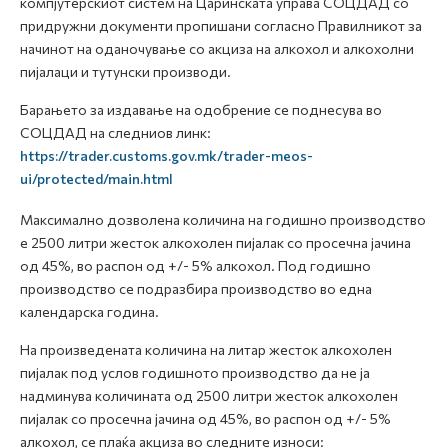
компјутерскиот систем на Царинската управа СОЦДАД со
придружни документи пропишани согласно Правилникот за
начинот на оданочување со акциза на алкохол и алкохолни
пијалаци и тутунски производи.
Барањето за издавање на одобрение се поднесува во
СОЦДАД на следниов линк:
https://trader.customs.gov.mk/trader-meos-
ui/protected/main.html
Максимално дозволена количина на годишно производство
е 2500 литри жесток алкохолен пијалак со просечна јачина
од 45%, во распон од +/- 5% алкохол. Под годишно
производство се подразбира производство во една
календарска година.
На произведената количина на литар жесток алкохолен
пијалак под услов годишното производство да не ја
надминува количината од 2500 литри жесток алкохолен
пијалак со просечна јачина од 45%, во распон од +/- 5%
алкохол, се плаќа акциза во следните износи: