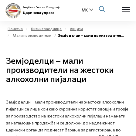
Република Северна Македонија
Царинска управа
Почетна
Бизнис заедница
Акцизи
Мали производители
Земјоделци – мали производители на жестоки алкохолни пијалаци
Open s
За нас
Open s
Земјоделци – мали
Физички лица
производители на жестоки
Open s
Бизнис заедница
алкохолни пијалаци
Open s
Е-Царина
Open s
Земјоделци – мали производители на жестоки алкохолни
Медиа центар
пијалаци се лица кои како суровина користат овошје и грозје
за производство на жестоки алкохолни пијалаци наменети
Контакт
за натамошна продажба и се должни до надлежниот
царински орган да поднесат барање за регистрирање во
Е-Весник