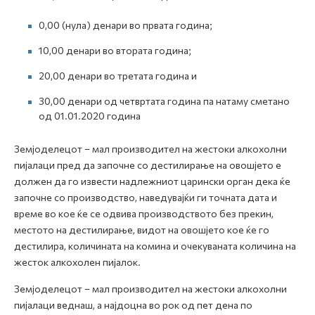
0,00 (нула) денари во првата година;
10,00 денари во втората година;
20,00 денари во третата година и
30,00 денари од четвртата година па натаму сметано
од 01.01.2020 година
Земјоделецот – мал производител на жестоки алкохолни
пијалаци пред да започне со дестилирање на овошјето е
должен да го извести надлежниот царински орган дека ќе
започне со производство, наведувајќи ги точната дата и
време во кое ќе се одвива производството без прекин,
местото на дестилирање, видот на овошјето кое ќе го
дестилира, количината на комина и очекуваната количина на
жесток алкохолен пијалок.
Земјоделецот – мал производител на жестоки алкохолни
пијалаци веднаш, а најдоцна во рок од пет дена по