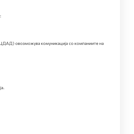
:
ОЦДАД) овозможува комуникација со компаниите на
а.