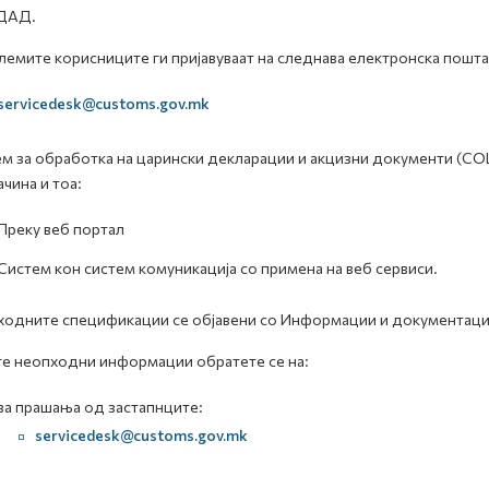
ДАД.
емите корисниците ги пријавуваат на следнава електронска пошта
servicedesk@customs.gov.mk
м за обработка на царински декларации и акцизни документи (С
ачина и тоа:
Преку веб портал
Систем кон систем комуникација со примена на веб сервиси.
одните спецификации се објавени со Информации и документациј
те неопходни информации обратете се на:
за прашања од застапнците:
servicedesk@customs.gov.mk