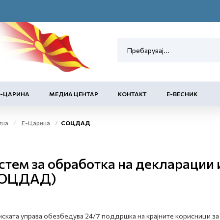
Е-ЦАРИНА
МЕДИА ЦЕНТАР
КОНТАКТ
Е-ВЕСНИК
тна
Е-Царина
СОЦДАД
стем за обработка на декларации 
ОЦДАД)
ската управа обезбедува 24/7 поддршка на крајните корисници з