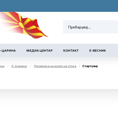
Е-ЦАРИНА
МЕДИА ЦЕНТАР
КОНТАКТ
Е-ВЕСНИК
тна
Е-Царина
Проверка на излез на стока
Стартувај