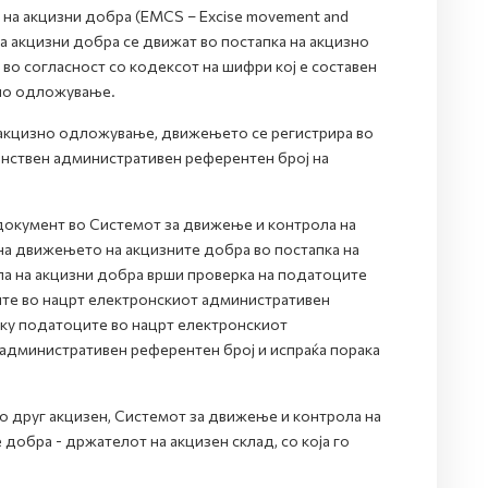
на акцизни добра (EMCS – Excise movement and
на акцизни добра се движат во постапка на акцизно
о согласност со кодексот на шифри кој е составен
зно одложување.
 акцизно одложување, движењето се регистрира во
нствен административен референтен број на
документ во Системот за движење и контрола на
на движењето на акцизните добра во постапка на
а на акцизни добра врши проверка на податоците
те во нацрт електронскиот административен
лку податоците во нацрт електронскиот
административен референтен број и испраќа порака
во друг акцизен, Системот за движење и контрола на
добра - држателот на акцизен склад, со која го