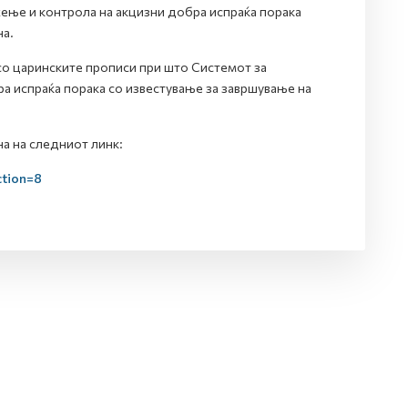
ење и контрола на акцизни добра испраќа порака
на.
 со царинските прописи при што Системот за
а испраќа порака со известување за завршување на
а на следниот линк:
ction=8