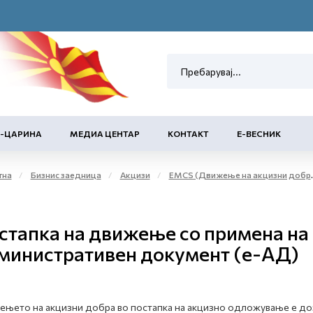
Е-ЦАРИНА
МЕДИА ЦЕНТАР
КОНТАКТ
Е-ВЕСНИК
тна
Бизнис заедница
Акцизи
EMCS (Движење на акцизни добра во постапка на акцизно одложување на акцизното подрачје)
стапка на движење со примена на
министративен документ (е-АД)
њето на акцизни добра во постапка на акцизно одложување е до