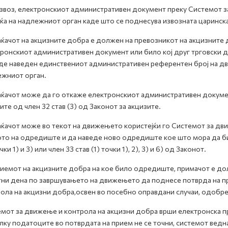
звоз, електронскиот административен документ преку Системот з
ќа на надлежниот орган каде што се поднесува извозната царинска
ќачот на акцизните добра е должен на превозникот на акцизните 
ронскиот административен документ или било кој друг трговски д
де наведен единствениот административен референтен број на дв
жниот орган.
ќачот може да го откаже електронскиот административен докуме
ите од член 32 став (3) од Законот за акцизите.
ќачот може во текот на движењето користејќи го Системот за дв
то на одредиште и да наведе ново одредиште кое што мора да б
чки 1) и 3) или член 33 став (1) точки 1), 2), 3) и 6) од Законот.
иемот на акцизните добра на кое било одредиште, примачот е до
ни дена по завршувањето на движењето да поднесе потврда на пр
ола на акцизни добра,освен во посебно оправдани случаи, одобр
мот за движење и контрола на акцизни добра врши електронска п
ку податоците во потврдата на прием не се точни, системот ведн