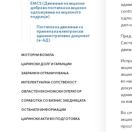
EMCS (Движење на акцизни
админ
добра во постапка на акцизно
contr
одложување на акцизното
подрачје)
одлож
дел н
Постапка на движење со
примена на електронски
административен документ
Пред 
(е-АД)
Систе
движ
МОТОРНИ ВОЗИЛА
Испра
ЦАРИНСКИ ДОЛГ И ГАРАНЦИИ
акциз
ЗАБРАНИ И ОГРАНИЧУВАЊА
акциз
во на
ИНТЕЛЕКТУАЛНА СОПСТВЕНОСТ
докум
ОВЛАСТЕН ЕКОНОМСКИ ОПЕРАТОР
админ
СОРАБОТКА СО БИЗНИС ЗАЕДНИЦАТА
за из
ОСТАНАТИ ИНФОРМАЦИИ
Во сл
ЦАРИНСКИ АКТИ ВО ПОДГОТОВКА
акциз
просл