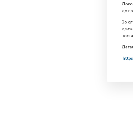
Докол
до пр
Во сл
движе
поста
Детал
https