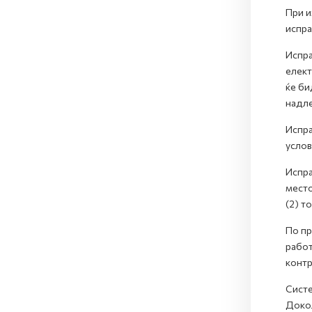
При и
испра
Испра
елект
ќе би
надле
Испра
услов
Испра
место
(2) то
По пр
работ
контр
Систе
Докол