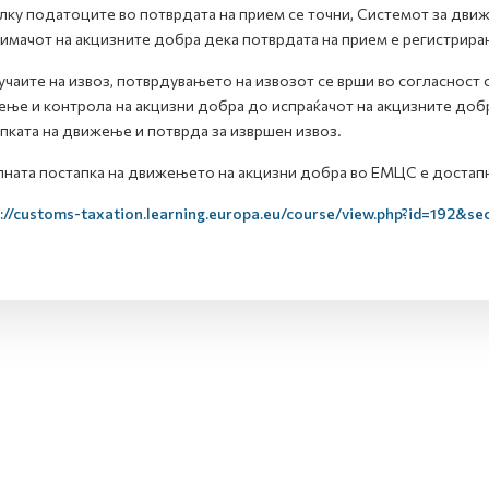
ку податоците во потврдата на прием се точни, Системот за движ
имачот на акцизните добра дека потврдата на прием е регистрира
учаите на извоз, потврдувањето на извозот се врши во согласност
ње и контрола на акцизни добра до испраќачот на акцизните добр
пката на движење и потврда за извршен извоз.
ната постапка на движењето на акцизни добра во ЕМЦС е достапн
://customs-taxation.learning.europa.eu/course/view.php?id=192&se