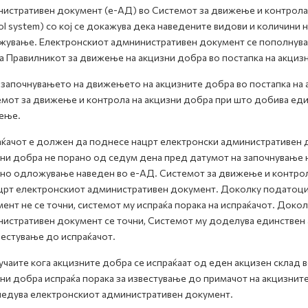
истративен документ (е-АД) во Системот за движење и контрола 
ol system) со кој се докажува дека наведените видови и количини 
ување. Електронскиот адмнинистративен документ се пополнува в
а Правилникот за движење на акцизни добра во постапка на акци
започнувањето на движењето на акцизните добра во постапка на
мот за движење и контрола на акцизни добра при што добива еди
ење.
ќачот е должен да поднесе нацрт електронски административен 
ни добра не порано од седум дена пред датумот на започнување 
но одложување наведен во е-АД. Системот за движење и контрол
црт електронскиот административен документ. Доколку податоци
ент не се точни, системот му испраќа порака на испраќачот. Доко
истративен документ се точни, Системот му доделува единствен 
вестување до испраќачот.
учаите кога акцизните добра се испраќаат од еден акцизен склад 
ни добра испраќа порака за известување до примачот на акцизните 
едува електронскиот административен документ.