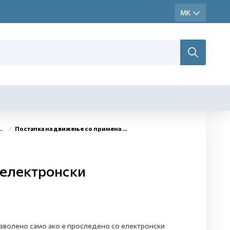
Постапка на движење со примена на електронски административен документ (е-АД)
 електронски
зволено само ако е проследено со електронски