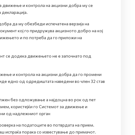
а движење и контрола на акцизни добра му се
 декларација.
добра да му обезбеди испечатена верзија на
окумент кој го придружува акцизното добро на кој
ижењето и по потреба да го приложи на
нт се додека движењето не е започнато под
ижење и контрола на акцизни добра да го промени
иде едно од одредиштата наведени во член 32 став
лжен без одложување а најдоцна во рок од пет
ием, користејќи го Системот за движење и
ени од надлежниот орган
роверка на податоците во потврдата на прием.
аш испраќа порака со известување до примачот.