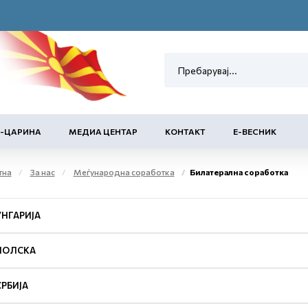
Е-ЦАРИНА
МЕДИА ЦЕНТАР
КОНТАКТ
Е-ВЕСНИК
тна
За нас
Меѓународна соработка
Билатерална соработка
УНГАРИЈА
ПОЛСКА
СРБИЈА