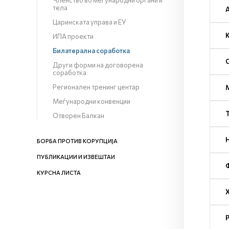
Членство во меѓународни органи и
тела
Царинската управа и ЕУ
ИПА проекти
Билатерална соработка
Други форми на договорена
соработка
Регионален тренинг центар
Меѓународни конвенции
Отворен Балкан
БОРБА ПРОТИВ КОРУПЦИЈА
ПУБЛИКАЦИИ И ИЗВЕШТАИ
КУРСНА ЛИСТА