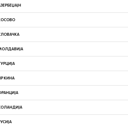
АЗЕРБЕЏАЈН
КОСОВО
СЛОВАЧКА
МОЛДАВИЈА
ТУРЦИЈА
НР КИНА
ФРАНЦИЈА
ХОЛАНДИЈА
РУСИЈА