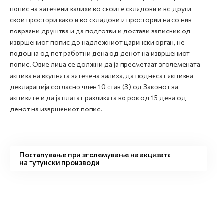
попис на затечени залихи во своите складови и во други
свои простори како и во складови и простории на со нив
поврзани друштва и да подготви и достави записник од
извршениот попис до надлежниот царински орган, не
подоцна од пет работни дена од денот на извршениот
попис. Овие лица се должни да ја пресметаат зголемената
акциза на вкупната затечена залиха, да поднесат акцизна
декларација согласно член 10 став (3) од Законот за
акцизите и да ја платат разликата во рок од 15 дена од
денот на извршениот попис.
Постапување при зголемување на акцизата
на тутунски производи