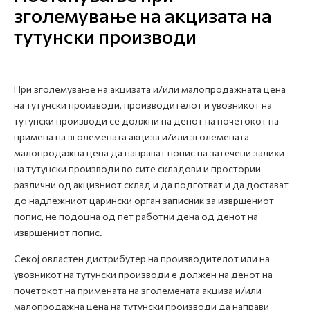
зголемување на акцизата на
тутунски производи
При зголемување на акцизата и/или малопродажната цена
на тутунски производи, производителот и увозникот на
тутунски производи се должни на денот на почетокот на
примена на зголемената акциза и/или зголемената
малопродажна цена да направат попис на затечени залихи
на тутунски производи во сите складови и простории
различни од акцизниот склад и да подготват и да достават
до надлежниот царински орган записник за извршениот
попис, не подоцна од пет работни дена од денот на
извршениот попис.
Секој овластен дистрибутер на производителот или на
увозникот на тутунски производи е должен на денот на
почетокот на примената на зголемената акциза и/или
малопродажна цена на тутунски производи да направи