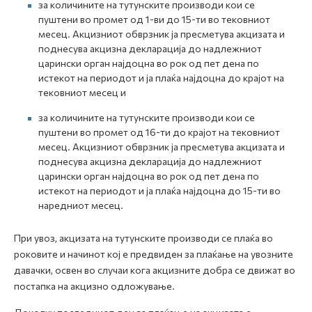
за количините на тутунските производи кои се
пуштени во промет од 1-ви до 15-ти во тековниот
месец. Акцизниот обврзник ја пресметува акцизата и
поднесува акцизна декларација до надлежниот
царински орган најдоцна во рок од пет дена по
истекот на периодот и ја плаќа најдоцна до крајот на
тековниот месец и
за количините на тутунските производи кои се
пуштени во промет од 16-ти до крајот на тековниот
месец. Акцизниот обврзник ја пресметува акцизата и
поднесува акцизна декларација до надлежниот
царински орган најдоцна во рок од пет дена по
истекот на периодот и ја плаќа најдоцна до 15-ти во
наредниот месец.
При увоз, акцизата на тутунските производи се плаќа во
роковите и начинот кој е предвиден за плаќање на увозните
давачки, освен во случаи кога акцизните добра се движат во
постапка на акцизно одложување.