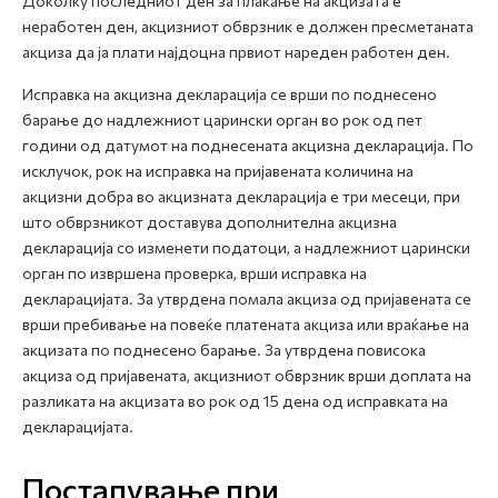
Доколку последниот ден за плаќање на акцизата е
неработен ден, акцизниот обврзник е должен пресметаната
акциза да ја плати најдоцна првиот нареден работен ден.
Исправка на акцизна декларација се врши по поднесено
барање до надлежниот царински орган во рок од пет
години од датумот на поднесената акцизна декларација. По
исклучок, рок на исправка на пријавената количина на
акцизни добра во акцизната декларација е три месеци, при
што обврзникот доставува дополнителна акцизна
декларација со изменети податоци, а надлежниот царински
орган по извршена проверка, врши исправка на
декларацијата. За утврдена помала акциза од пријавената се
врши пребивање на повеќе платената акциза или враќање на
акцизата по поднесено барање. За утврдена повисока
акциза од пријавената, акцизниот обврзник врши доплата на
разликата на акцизата во рок од 15 дена од исправката на
декларацијата.
Постапување при