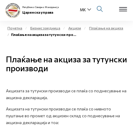
Република Северна Македонија
Царинска управа
Почетна
Бизнис заедница
Акцизи
Плаќање на акциза
Плаќање на акциза за тутунски производи
Open s
За нас
Open s
Плаќање на акциза за тутунски
Физички лица
производи
Open s
Бизнис заедница
Open s
Е-Царина
Акцизата за тутунски производи се плаќа со поднесување на
акцизна декларација.
Open s
Медиа центар
Акцизата на тутунски производи се плаќа со нивното
пуштање во промет од акцизен склад со поднесување на
Контакт
акцизна декларација и тоа:
Е-Весник