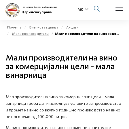
Република Северна Македонија
Царинска управа
Почетна
Бизнис заедница
Акцизи
Мали производители
Мали производители на вино за комерцијални цели - мала винарница
Open s
За нас
Open s
Мали производители на вино
Физички лица
за комерцијални цели - мала
Open s
Бизнис заедница
винарница
Open s
Е-Царина
Open s
Мал производител на вино за комерцијални цели – мала
Медиа центар
винарница треба да ги исполнува условите за производство
и промет на вино со вкупно годишно производство на вино
Контакт
не поголемо од 100.000 литри.
Малиот производител на вино за комерцијални цели е
Е-Весник