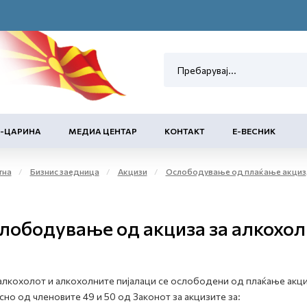
Е-ЦАРИНА
МЕДИА ЦЕНТАР
КОНТАКТ
Е-ВЕСНИК
тна
Бизнис заедница
Акцизи
Ослободување од плаќање акциза и повластено користење на акцизни добра
лободување од акциза за алкохол
алкохолот и алкохолните пијалаци се ослободени од плаќање акци
сно од членовите 49 и 50 од Законот за акцизите за: