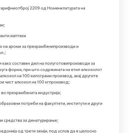
а тарифниотброј 2209 од Номенклатурата на
ви;
ланти иаптеки
во на ароми за прехрамбенипроизводи и
л.;
и како составен дел на полуготовипроизводи за
руга форма, при што содржината на етил алкохолот
 алкохол на 100 килограми производ, акај другите
и чист алкохол на 100 кгпроизвод;
 во прехрамбената индустрија;
 образовни потреби на факултети, институти и други
ни средства за денатурирање;
едонија од трети земји, под услов да е целосно