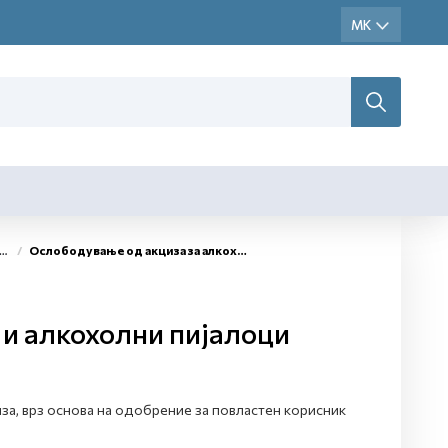
Ослободување од акциза за алкохол и алкохолни пијалоци
 и алкохолни пијалоци
за, врз основа на одобрение за повластен корисник