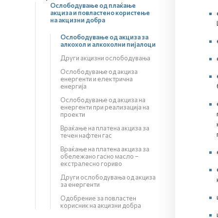
Ослободување од плаќање
акциза и повластено користење
на акцизни добра
Ослободување од акциза за
алкохол и алкохолни пијалоци
Други акцизни ослободувања
Ослободување од акциза
енергенти и електрична
енергија
Ослободување од акциза на
енергенти при реализација на
проекти
Враќање на платена акциза за
течен нафтен гас
Враќање на платена акциза за
обележано гасно масло –
екстралесно гориво
Други ослободувања од акциза
за енергенти
Одобрение за повластен
корисник на акцизни добра