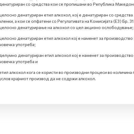
денатуриран со средства кои се пропишани во Република Македони
целосно денатуриран етил алкохол, кој е денатуриран со средства
членки, а кои се опфатени со Регулативата на Комисијата (EЗ) Бр. 
целосно денатурирање на алкохол со цел акцизно ослободување;
целосно денатуриран етил алкохол кој е наменет за производство
човечка употреба;
делумно денатуриран етил алкохол кој е наменет за производство
човечка употреба и
етил алкохол кога се користи во производни процеси во количина
услов крајниот производ да не содржи алкохол.