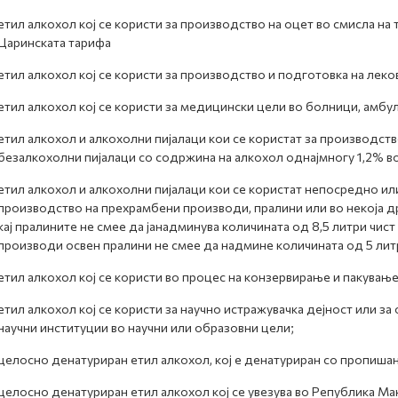
етил алкохол кој се користи за производство на оцет во смисла н
Царинската тарифа
етил алкохол кој се користи за производство и подготовка на леко
етил алкохол кој се користи за медицински цели во болници, амбу
етил алкохол и алкохолни пијалаци кои се користат за производст
безалкохолни пијалаци со содржина на алкохол однајмногу 1,2% во
етил алкохол и алкохолни пијалаци кои се користат непосредно ил
производство на прехрамбени производи, пралини или во некоја д
кај пралините не смее да јанадминува количината од 8,5 литри чист
производи освен пралини не смее да надмине количината од 5 литр
етил алкохол кој се користи во процес на конзервирање и пакување
етил алкохол кој се користи за научно истражувачка дејност или за
научни институции во научни или образовни цели;
целосно денатуриран етил алкохол, кој е денатуриран со пропиша
целосно денатуриран етил алкохол кој се увезува во Република Мак