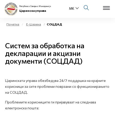
Република Северна Македонија
Царинска управа
Почетна
Е-Царина
СОЦДАД
Open s
За нас
Систем за обработка на
Open s
Физички лица
декларации и акцизни
документи (СОЦДАД)
Open s
Бизнис заедница
Open s
Е-Царина
Царинската управа обезбедува 24/7 поддршка на крајните
Open s
корисници за сите проблеми поврзани со функционирањето
Медиа центар
на СОЦДАД.
Контакт
Проблемите корисниците ги пријавуваат на следнава
електронска пошта:
Е-Весник