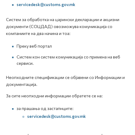
servicedesk@customs.gov.mk
Систем за обработка на царински декларации и акцизни
документи (СОЦДАД) овозможува комуникација со
компаниите на два начина и тоа:
Преку веб портал
Систем кон систем комуникација со примена на веб
сервиси.
Неопходните спецификации се објавени со Информации и
документација.
За сите неопходни информации обратете се на:
за прашања од застапнците:
servicedesk@customs.gov.mk