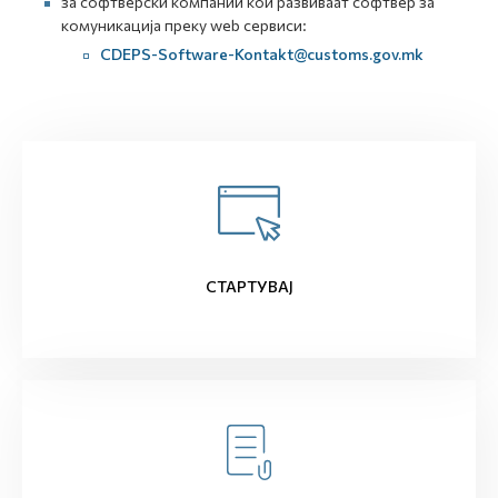
за софтверски компании кои развиваат софтвер за
комуникација преку web сервиси:
CDEPS-Software-Kontakt@customs.gov.mk
СТАРТУВАЈ