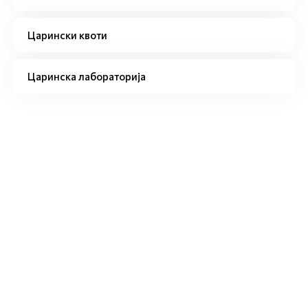
Царински квоти
Царинска лабораторија