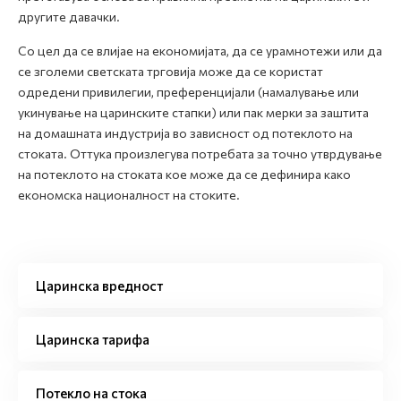
другите давачки.
Со цел да се влијае на економијата, да се урамнотежи или да
се зголеми светската трговија може да се користат
одредени привилегии, преференцијали (намалување или
укинување на царинските стапки) или пак мерки за заштита
на домашната индустрија во зависност од потеклото на
стоката. Оттука произлегува потребата за точно утврдување
на потеклото на стоката кое може да се дефинира како
економска националност на стоките.
Царинска вредност
Царинска тарифа
Потекло на стока