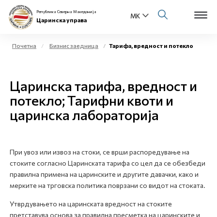
Република Северна Македонија
Царинска управа
Почетна
Бизнис заедница
Тарифа, вредност и потекло
Open s
За нас
Царинска тарифа, вредност и
Open s
Физички лица
потекло; Тарифни квоти и
царинска лабораторија
Open s
Бизнис заедница
Open s
Е-Царина
При увоз или извоз на стоки, се врши распоредување на
Open s
стоките согласно Царинската тарифа со цел да се обезбеди
Медиа центар
правилна примена на царинските и другите давачки, како и
мерките на трговска политика поврзани со видот на стоката.
Контакт
Утврдувањето на царинската вредност на стоките
претставува основа за правилна пресметка на царинските и
Е-Весник