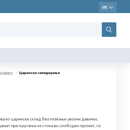
и ефект
Царинско складирање
ува во царински склад без плаќање увозни давачки,
нуваат при пуштање на стока во слободен промет, со