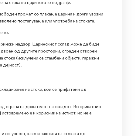
е на стока во царинското подрачје.
слободен промет со плаќање царина и други увозни
зволено постапување или употреба на стоката.
чено.
царински надзор. Царинскиот склад може да биде
одвоен од другите простории, ограден отворен
на стока (исклучени се стамбени објекти, гаражни
а дејност).
 складирање на стоки, кои се прифатени од
 од страна на држателот на складот. Во приватниот
 истовремено е и корисник на истиот, но не е
 сигурност, како и заштита на стоката од