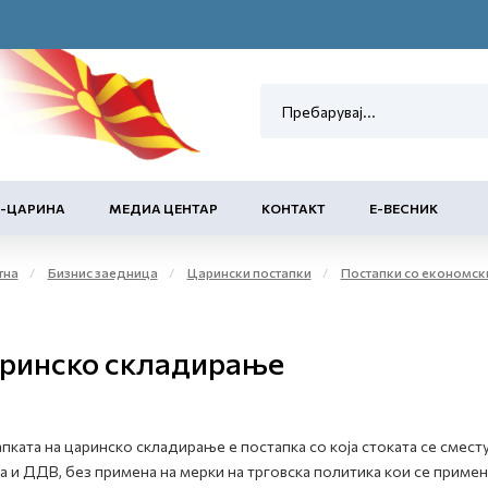
Е-ЦАРИНА
МЕДИА ЦЕНТАР
КОНТАКТ
Е-ВЕСНИК
тна
Бизнис заедница
Царински постапки
Постапки со економск
ринско складирање
пката на царинско складирање е постапка со која стоката се смест
а и ДДВ, без примена на мерки на трговска политика кои се приме