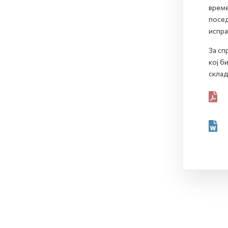
време
посед
испра
За сп
кој б
склад