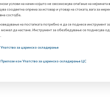
нски услови на начин којшто не овозможува опаѓање на нејзината 
ува соодветна опрема за истовар и утовар на стоката, вага за мер
вна состојба.
роведување на постапката потребно е да се поднесе инструмент 
и можел да настане. Инструмент за обезбедување се поднесува од
.
Упатство за царинско складирање
Прилози кон Упатство за царинско складирање ЦС