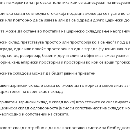
на на мерките на трговска политика кои се однесуваат на внесувањ
рински склад се внесува стока која подоцна може да се пушти во 
ки или повторно да се извезе или да се одреди друго царински до
та може да остане во постапка на царинско складирање неограни
ски склад претставува простор или просторија која се наоѓа под 
зграда, една или повеќе простории во една зграда функционално 
ор, силос, резервоар, базен и други слични објекти за сместување 
ории, канцелариски простории и простории во кои се врши трговск
ските складови можат да бидат јавни и приватни.
јавен царински склад е склад кој може да го користи секое лице за
држателот на царинскиот склад;
приватен царински склад е склад во кој што стоките се складираат
царински склад одговорноста ја сноси сопственикот на складот, кој
неопходно и сопственик на стоката.
скиот склад потребно е да има воспоставен систем за безбедност и