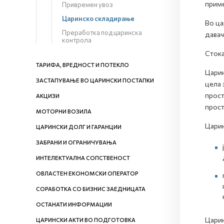
приме
Привремен увоз
Царинско складирање
Во ца
Преработка под царинска
давач
контрола
Стока
ТАРИФА, ВРЕДНОСТ И ПОТЕКЛО
Царин
ЗАСТАПУВАЊЕ ВО ЦАРИНСКИ ПОСТАПКИ
цела 
прост
АКЦИЗИ
прост
МОТОРНИ ВОЗИЛА
Царин
ЦАРИНСКИ ДОЛГ И ГАРАНЦИИ
ЗАБРАНИ И ОГРАНИЧУВАЊА
ИНТЕЛЕКТУАЛНА СОПСТВЕНОСТ
ОВЛАСТЕН ЕКОНОМСКИ ОПЕРАТОР
СОРАБОТКА СО БИЗНИС ЗАЕДНИЦАТА
ОСТАНАТИ ИНФОРМАЦИИ
Царин
ЦАРИНСКИ АКТИ ВО ПОДГОТОВКА