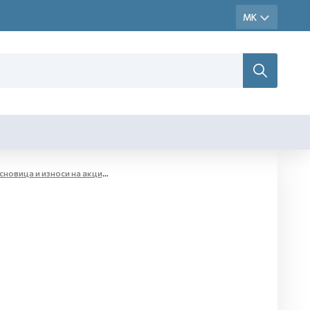
новица и износи на акциза