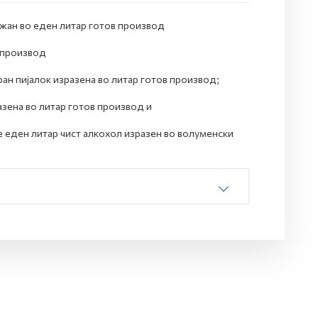
ржан во еден литар готов производ
в производ
ан пијалок изразена во литар готов производ;
зена во литар готов производ и
е еден литар чист алкохол изразен во волуменски