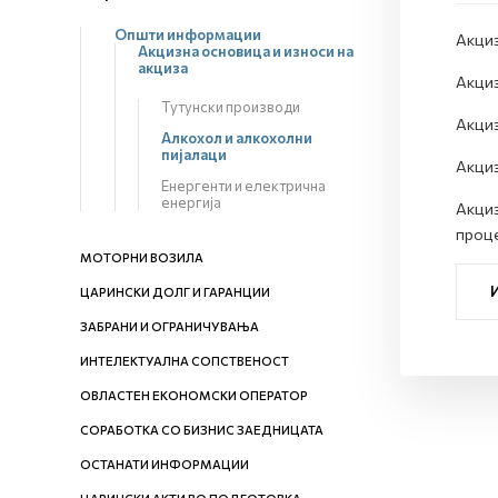
Општи информации
Акциз
Акцизна основица и износи на
акциза
Акциз
Тутунски производи
Акциз
Алкохол и алкохолни
пијалаци
Акциз
Енергенти и електрична
енергија
Акциз
проце
МОТОРНИ ВОЗИЛА
ЦАРИНСКИ ДОЛГ И ГАРАНЦИИ
ЗАБРАНИ И ОГРАНИЧУВАЊА
ИНТЕЛЕКТУАЛНА СОПСТВЕНОСТ
ОВЛАСТЕН ЕКОНОМСКИ ОПЕРАТОР
СОРАБОТКА СО БИЗНИС ЗАЕДНИЦАТА
ОСТАНАТИ ИНФОРМАЦИИ