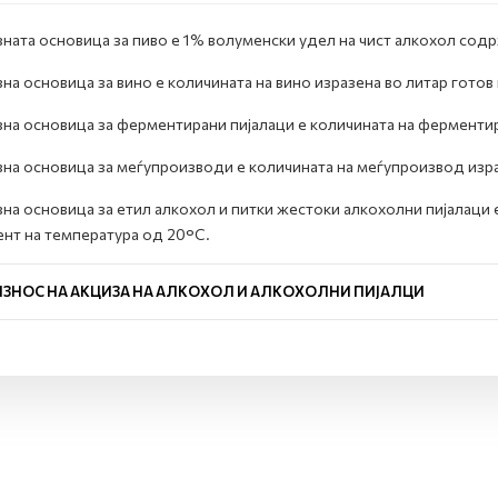
ната основица за пиво е 1% волуменски удел на чист алкохол сод
на основица за вино е количината на вино изразена во литар гото
на основица за ферментирани пијалаци е количината на ферментир
на основица за меѓупроизводи е количината на меѓупроизвод изра
на основица за етил алкохол и питки жестоки алкохолни пијалаци 
нт на температура од 20°C.
ИЗНОС НА АКЦИЗА НА АЛКОХОЛ И АЛКОХОЛНИ ПИЈАЛЦИ