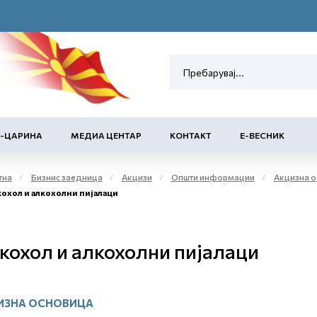
Е-ЦАРИНА
МЕДИА ЦЕНТАР
КОНТАКТ
Е-ВЕСНИК
тна
Бизнис заедница
Акцизи
Општи информации
Акцизна ос
охол и алкохолни пијалаци
кохол и алкохолни пијалаци
ИЗНА ОСНОВИЦА