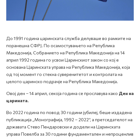
До 1991 година царинската служба делуваше во рамките на
поранешна СФРЈ. По осамостувањето на Република
Македонија, Собранието нa Рeпублика Македонија на 14
април 1992 година го усвои Царинскиот закон со кој е
основана Царинската управа на Република Македонија, која
од тој момент го стекна суверенитетот и контролата на
целото царинско подрачје на Република Македонија.
Овој ден – 14 април, секоја година се прославува како
Ден на
царината.
Во 2022 година по повод 30 години јубилеј, беше издадена
публикација „Mонографија, 1992 – 2022“, а претседателот на
државата Стево Пендаровски и додели на Царинската
управа Повелба за 30 години фундаментален и непроценлив