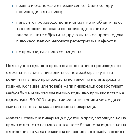
правно и економски е независен од било кој друг
производител на пиво;
неговите производствени и оперативни објекти не се
технолошки поврзани со производствените и
оперативните објекти на друго лице кое произведува
пиво како дел од неговата регистрирана дејност и
не произведува пиво со лиценца.
Под вкупно годишно производство на пиво произведено
од мала независна пиварница се подразбира вкупната
количина на пиво произведена во текот на календарската
година. Кога две или повеќе мали пиварници соработуваат
меѓусебно и нивното заедничко годишно производство не
надминува 150.000 литри, тие мали пиварници може да се
сметаат како една мала независна пиварница.
Малата независна пиварница е должна пред започнување на
производството на пиво да поднесе барање за издавање на
одобрение за мала независна пиварница во компјутерскиот