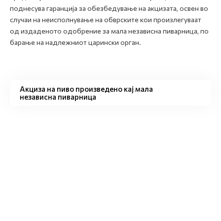
поднесува гаранција за обезбедување на акцизата, освен во
случаи на неисполнување на обврските кои произлегуваат
од издаденото одобрение за мала независна пиварница, по
барање на надлежниот царински орган.
Акциза на пиво произведено кај мала
независна пиварница