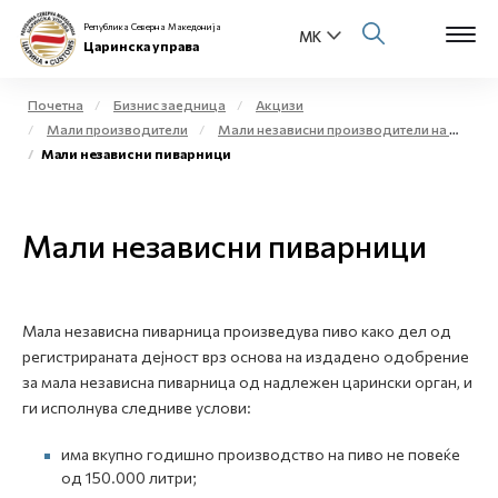
Република Северна Македонија
Царинска управа
Почетна
Бизнис заедница
Акцизи
Мали производители
Мали независни производители на етил алкохол и жестоки алкохолни пијалаци за комерцијални цели - мали дестилерии
Open s
Мали независни пиварници
За нас
Open s
Физички лица
Мали независни пиварници
Open s
Бизнис заедница
Open s
Е-Царина
Мала независна пиварница произведува пиво како дел од
регистрираната дејност врз основа на издадено одобрение
Open s
за мала независна пиварница од надлежен царински орган, и
Медиа центар
ги исполнува следниве услови:
Контакт
има вкупно годишно производство на пиво не повеќе
од 150.000 литри;
Е-Весник