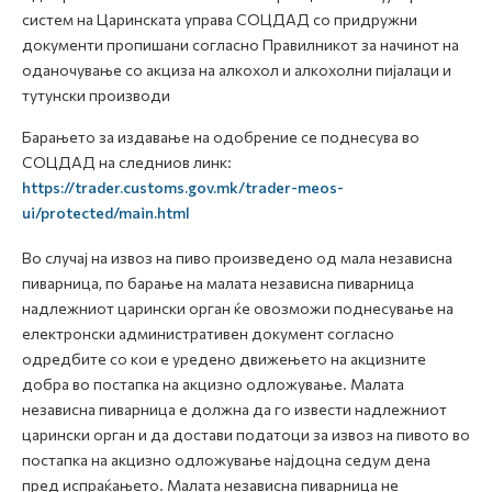
систем на Царинската управа СОЦДАД со придружни
документи пропишани согласно Правилникот за начинот на
оданочување со акциза на алкохол и алкохолни пијалаци и
тутунски производи
Барањето за издавање на одобрение се поднесува во
СОЦДАД на следниов линк:
https://trader.customs.gov.mk/trader-meos-
ui/protected/main.html
Во случај на извоз на пиво произведено од мала независна
пиварница, по барање на малата независна пиварница
надлежниот царински орган ќе овозможи поднесување на
електронски административен документ согласно
одредбите со кои е уредено движењето на акцизните
добра во постапка на акцизно одложување. Малата
независна пиварница е должна да го извести надлежниот
царински орган и да достави податоци за извоз на пивото во
постапка на акцизно одложување најдоцна седум дена
пред испраќањето. Малата независна пиварница не