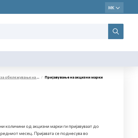
жестоки алкохолни производи и меѓупроизводи
Пријавување на акцизни марки
и количини од акцизни марки ги пријавуваат до
редниот месец. Пријавата се поднесува во