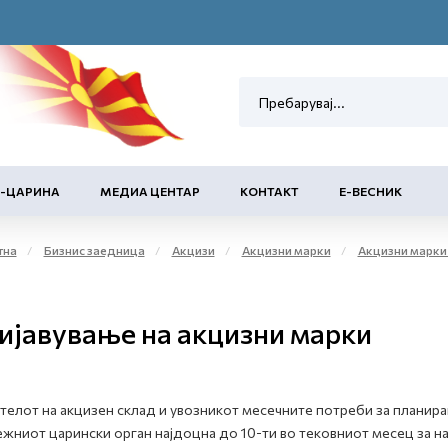
Е-ЦАРИНА
МЕДИА ЦЕНТАР
КОНТАКТ
Е-ВЕСНИК
тна
Бизнис заедница
Акцизи
Акцизни марки
Акцизни марки за обележување на 
ијавување на акцизни марки
елот на акцизен склад и увозникот месечните потреби за планиран
жниот царински орган најдоцна до 10-ти во тековниот месец за на