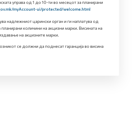
ката управа од 1 до 10-ти во месецот за планирани
.gov.mk/myAccount-ui/protected/welcome.html
ува надлежниот царински орган и ги наплатува од
 планирани количини на акцизни марки. Висината на
издавање на акцизните марки.
озникот се должни да поднесат гаранција во висина