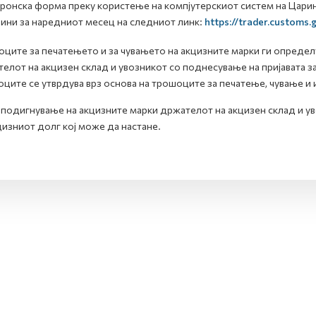
ронска форма преку користење на компјутерскиот систем на Царинс
ини за наредниот месец на следниот линк:
https://trader.customs
ците за печатењето и за чувањето на акцизните марки ги определ
елот на акцизен склад и увозникот со поднесување на пријавата за
ците се утврдува врз основа на трошоците за печатење, чување и 
подигнување на акцизните марки држателот на акцизен склад и ув
цизниот долг кој може да настане.