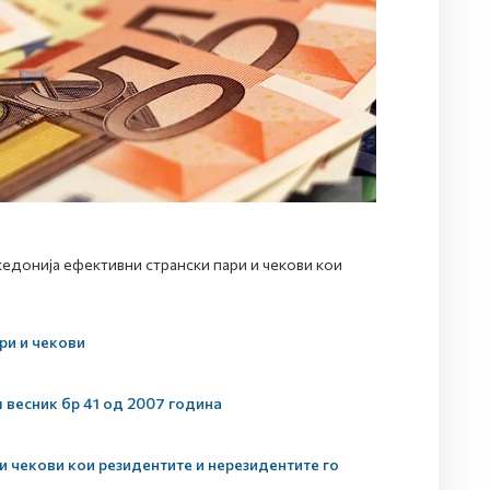
донија ефективни странски пари и чекови кои
ри и чекови
 весник бр 41 од 2007 година
и чекови кои резидентите и нерезидентите го