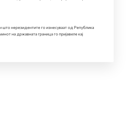
ари што нерезидентите го изнесуваат од Република
нот на државната граница го пријавиле кај