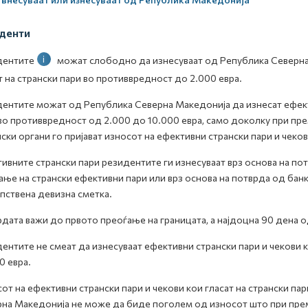
денти
i
дентите
можат слободно да изнесуваат од Република Северна 
т на странски пари во противвредност до 2.000 евра.
ентите можат од Република Северна Македонија да изнесат ефекти
во противвредност од 2.000 до 10.000 евра, само доколку при пр
ски органи го пријават износот на ефективни странски пари и чекови
ивните странски пари резидентите ги изнесуваат врз основа на по
ање на странски ефективни пари или врз основа на потврда од бан
пствена девизна сметка.
дата важи до првото преоѓање на границата, а најдоцна 90 дена 
ентите не смеат да изнесуваат ефективни странски пари и чекови к
0 евра.
от на ефективни странски пари и чекови кои гласат на странски п
на Македонија не може да биде поголем од износот што при преми