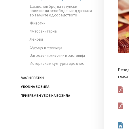
Дозволен број на тутунски
производи ослободени од давачки
во земјите од соседството
Животни
Фитосанитарна
Лекови
Оружје и муниција
Загрозени животни и растенија
Историска и културна вредност
Резид
гласа
МАЛИ ПРАТКИ
УВОЗ НА ВОЗИЛА
ПРИВРЕМЕН УВОЗ НА ВОЗИЛА