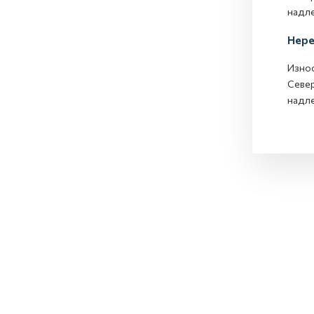
надле
Нере
Износ
Север
надле