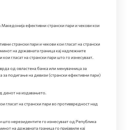
Македонија ефективни странски пари и чекови кои
вни странски пари и чекови кои гласат на странски
еминот на државната граница кај надлежните
 кои гласат на странски пари што го изнесуваат.
тврда од овластена банка или менувачница за
ка за подигање на девизи (странски ефективни пари)
од денот на издавањето.
ои гласат на странски пари во противвредност над
ари што нерезидентите го изнесуваат од Република
нот на државната граница го пријавиле кај