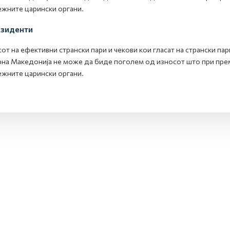
жните царински органи.
зиденти
от на ефективни странски пари и чекови кои гласат на странски п
на Македонија не може да биде поголем од износот што при преми
жните царински органи.