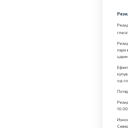
Рези
Рези
гласа
Резид
пари 
царин
Ефект
купув
од со
Потвр
Резид
10.00
Износ
Север