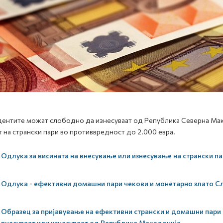
ентите можат слободно да изнесуваат од Република Северна Маке
т на странски пари во противвредност до 2.000 евра.
Одлука за висината на внесување или изнесување на странски па
Одлука - ефективни домашни пари чекови и монетарно злато Сл
Образец за пријавување на ефективни странски и домашни пари 
внесуваат или изнесуваат од Република Македонија