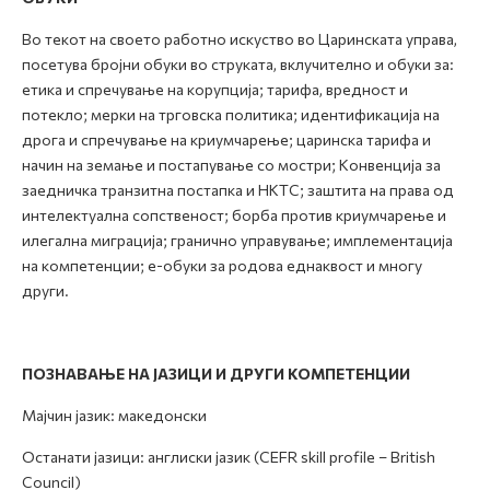
Во текот на своето работно искуство во Царинската управа,
посетува бројни обуки во струката, вклучително и обуки за:
етика и спречување на корупција; тарифа, вредност и
потекло; мерки на трговска политика; идентификација на
дрога и спречување на криумчарење; царинска тарифа и
начин на земање и постапување со мостри; Конвенција за
заедничка транзитна постапка и НКТС; заштита на права од
интелектуална сопственост; борба против криумчарење и
илегална миграција; гранично управување; имплементација
на компетенции; е-обуки за родова еднаквост и многу
други.
ПОЗНАВАЊЕ НА ЈАЗИЦИ И ДРУГИ КОМПЕТЕНЦИИ
Мајчин јазик: македонски
Останати јазици: англиски јазик (CEFR skill profile – British
Council)