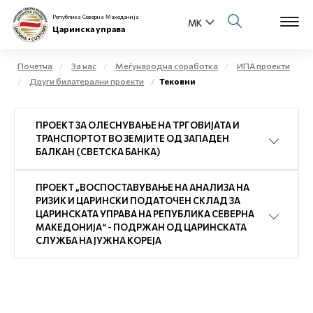
Република Северна Македонија
Царинска управа
Почетна
За нас
Меѓународна соработка
ИПА проекти
Други билатерални проекти
Тековни
Open s
За нас
ПРОЕКТ ЗА ОЛЕСНУВАЊЕ НА ТРГОВИЈАТА И
Open s
Физички лица
ТРАНСПОРТОТ ВО ЗЕМЈИТЕ ОД ЗАПАДЕН
БАЛКАН (СВЕТСКА БАНКА)
Open s
Бизнис заедница
ПРОЕКТ „ВОСПОСТАВУВАЊЕ НА АНАЛИЗА НА
Open s
РИЗИК И ЦАРИНСКИ ПОДАТОЧЕН СКЛАД ЗА
Е-Царина
ЦАРИНСКАТА УПРАВА НА РЕПУБЛИКА СЕВЕРНА
МАКЕДОНИЈА“ - ПОДРЖАН ОД ЦАРИНСКАТА
Open s
СЛУЖБА НА ЈУЖНА КОРЕЈА
Медиа центар
Контакт
Е-Весник