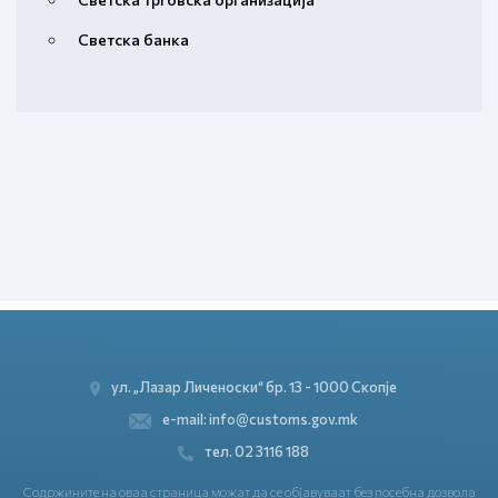
Светска банка
ул. „Лазар Личеноски“ бр. 13 - 1000 Скопје
e-mail: info@customs.gov.mk
тел. 02 3116 188
Содржините на оваа страница можат да се објавуваат без посебна дозвола