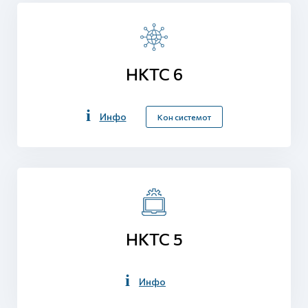
НКТС 6
Инфо
Кон системот
НКТС 5
Инфо