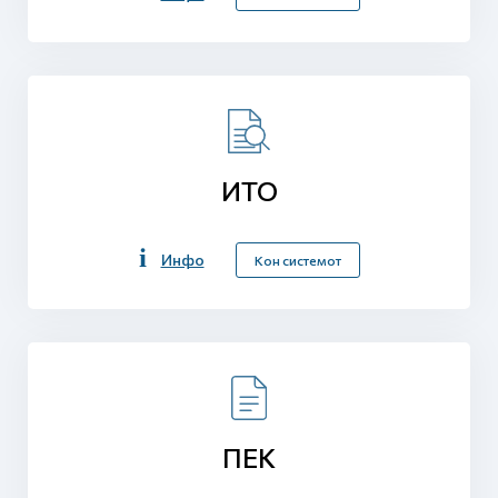
ИТО
Инфо
Кон системот
ПЕК