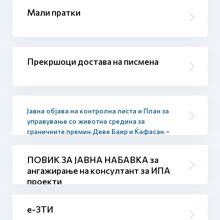
Мали пратки
Прекршоци достава на писмена
Јавна објава на контролна листа и План за
управување со животна средина за
граничните премин Деве Баир и Ќафасан –
фаза I
ПОВИК ЗА ЈАВНА НАБАВКА за
ангажирање на консултант за ИПА
проекти
е-ЗТИ