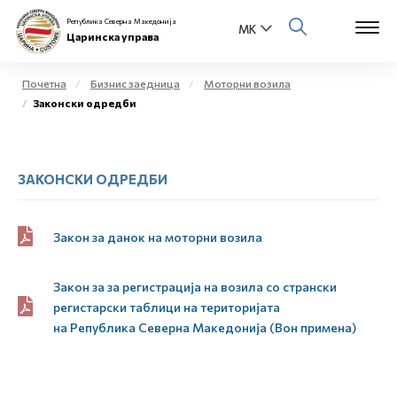
Република Северна Македонија
Царинска управа
Почетна
Бизнис заедница
Моторни возила
Законски одредби
Open s
За нас
Open s
Физички лица
ЗАКОНСКИ ОДРЕДБИ
Open s
Бизнис заедница
Закон за данок на моторни возила
Open s
Е-Царина
Закон за за регистрација на возила со странски
Open s
Медиа центар
регистарски таблици на територијата
на
Р
епублика
С
еверна
М
акедонија (Вон примена)
Контакт
Е-Весник