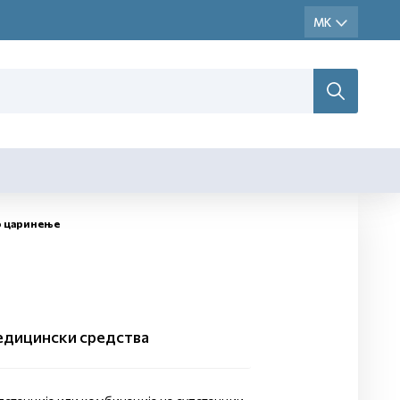
о царинење
едицински средства