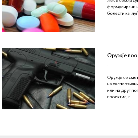
Лек е секоја с
формулирани на
болести кај лу
Оружје воо
Оружје се сме
на експлозивн
или на друг по
проектил, г