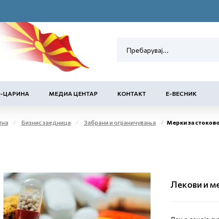
Е-ЦАРИНА
МЕДИА ЦЕНТАР
КОНТАКТ
Е-ВЕСНИК
тна
Бизнис заедница
Забрани и ограничувања
Мерки за стоков
Лекови и м