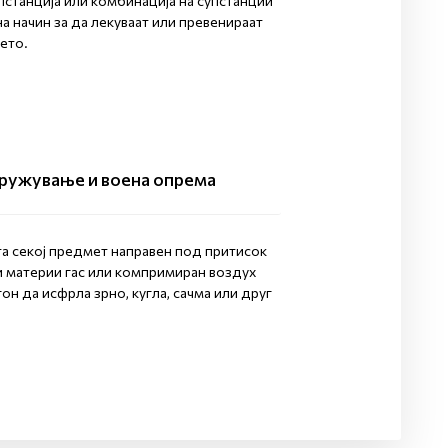
упстанција или комбинација на супстанции
 начин за да лекуваат или превенираат
ѓето.
ружување и воена опрема
та секој предмет направен под притисок
и материи гас или компримиран воздух
гон да исфрла зрно, кугла, сачма или друг