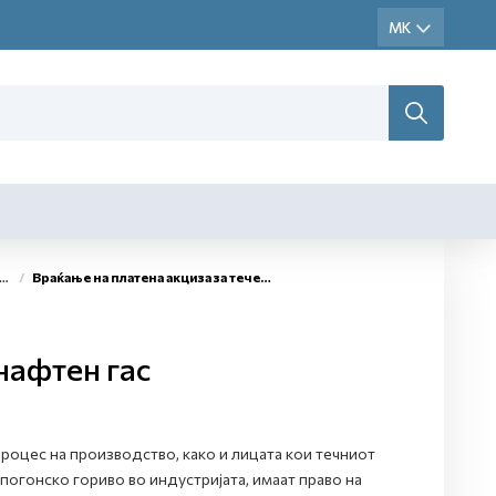
Враќање на платена акциза за течен нафтен гас
нафтен гас
процес на производство, како и лицата кои течниот
погонско гориво во индустријата, имаат право на