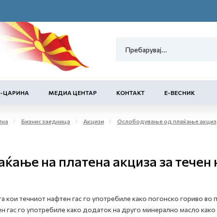
Е-ЦАРИНА
МЕДИА ЦЕНТАР
КОНТАКТ
Е-ВЕСНИК
тна
Бизнис заедница
Акцизи
Ослободување од плаќање акциза и повластено користење на акцизни добра
аќање на платена акциза за течен 
а кои течниот нафтен гас го употребиле како погонско гориво во 
н гас го употребиле како додаток на друго минерално масло како 