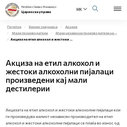
Република Северна Македонија
Царинска управа
Почетна
Бизнис заедница
Акцизи
Мали производители
Мали независни производители на етил алкохол и жестоки алкохолни пијалаци за комерцијални цели - мали дестилерии
Open s
Акциза на етил алкохол и жестоки алкохолни пијалаци произведени кај мали дестилерии
За нас
Open s
Физички лица
Акциза на етил алкохол и
Open s
жестоки алкохолни пијалаци
Бизнис заедница
произведени кај мали
Open s
Е-Царина
дестилерии
Open s
Медиа центар
Акцизата на етил алкохол и жестоки алкохолни пијалаци кои
Контакт
ги произведува малиот независен производител на етил
алкохол и жестоки алкохолни пијалаци се плаќа во износ од
Е-Весник