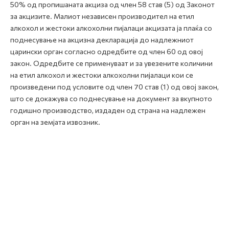
50% од пропишаната акциза од член 58 став (5) од Законот
за акцизите. Малиот независен производител на етил
алкохол и жестоки алкохолни пијалаци акцизата ја плаќа со
поднесување на акцизна декларација до надлежниот
царински орган согласно одредбите од член 60 од овој
закон. Одредбите се применуваат и за увезените количини
на етил алкохол и жестоки алкохолни пијалаци кои се
произведени под условите од член 70 став (1) од овој закон,
што се докажува со поднесување на документ за вкупното
годишно производство, издаден од страна на надлежен
орган на земјата извозник.