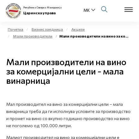
Република Северна Македонија
Царинска управа
Почетна
Бизнис заедница
Акцизи
Мали производители
Мали производители на вино за комерцијални цели - мала винарница
Open s
За нас
Open s
Мали производители на вино
Физички лица
за комерцијални цели - мала
Open s
Бизнис заедница
винарница
Open s
Е-Царина
Open s
Мал производител на вино за комерцијални цели – мала
Медиа центар
винарница треба да ги исполнува условите за производство
и промет на вино со вкупно годишно производство на вино
Контакт
не поголемо од 100.000 литри.
Малиот производител на вино за комерцијални цели е
Е-Весник