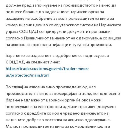
должен пред започнување на производството на вино да
поднесе барање до надлежниот царински орган за
издавање на одобрение за мал производител на вино за
комерцијални цели во компјутерскиот систем на Царинската
управа СОЦДАД со придружни документи пропишани
согласно Правилникот за начинот на оданочување со акциза
на алкохол и алкохолни пијалаци и тутунски производи.
Барањето за издавање на одобрение се поднесува во
СОЦДАД на следниот линк:
https://trader.customs.gov.mk/trader-meos-
ui/protected/main.html
Во случај на извоз на вино произведено од мал
производител на вино за комерцијални цели, по поднесено
барање надлежниот царински орган ќе овозможи
поднесување на електронски административен документ
согласно одредбите со кои е уредено движењето на
акцизните добра во постапка на акцизно одложување.
Малиот производител на вино за комерцијални цели е