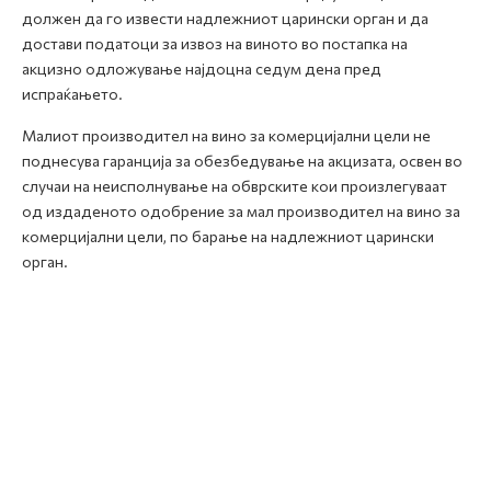
должен да го извести надлежниот царински орган и да
достави податоци за извоз на виното во постапка на
акцизно одложување најдоцна седум дена пред
испраќањето.
Малиот производител на вино за комерцијални цели не
поднесува гаранција за обезбедување на акцизата, освен во
случаи на неисполнување на обврските кои произлегуваат
од издаденото одобрение за мал производител на вино за
комерцијални цели, по барање на надлежниот царински
орган.