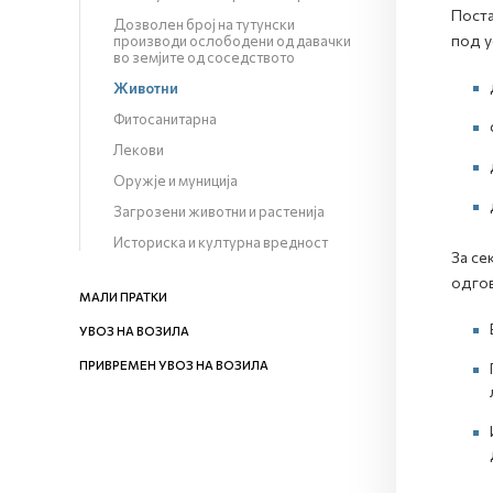
Поста
Дозволен број на тутунски
под у
производи ослободени од давачки
во земјите од соседството
Животни
Фитосанитарна
Лекови
Оружје и муниција
Загрозени животни и растенија
Историска и културна вредност
За се
одгов
МАЛИ ПРАТКИ
УВОЗ НА ВОЗИЛА
ПРИВРЕМЕН УВОЗ НА ВОЗИЛА