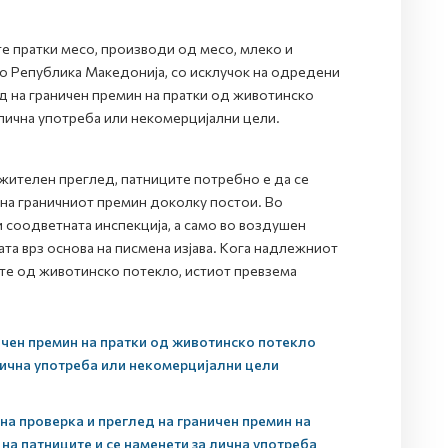
е пратки месо, производи од месо, млеко и
во Република Македонија, со исклучок на одредени
д на граничен премин на пратки од животинско
 лична употреба или некомерцијални цели.
жителен преглед, патниците потребно е да се
 на граничниот премин доколку постои. Во
 соодветната инспекција, а само во воздушен
та врз основа на писмена изјава. Кога надлежниот
ите од животинско потекло, истиот превзема
ичен премин на пратки од животинско потекло
 лична употреба или некомерцијални цели
на проверка и преглед на граничен премин на
на патниците и се наменети за лична употреба