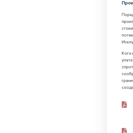
Прои
Порад
произ
стоки
потек
Исклу
Кога 
упата
спрот
сообр
грани
соодв