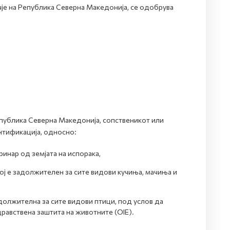
чје на Република Северна Македонија, се одобрува
епублика Северна Македонија, сопственикот или
нтификација, односно:
нар од земјата на испорака,
ој е задолжителен за сите видови кучиња, мачиња и
адолжителна за сите видови птици, под услов да
дравствена заштита на животните (ОIE).