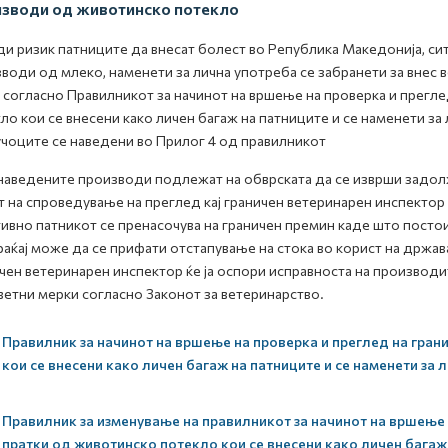
зводи од животинско потекло
и ризик патниците да внесат болест во Република Македонија, сит
води од млеко, наменети за лична употреба се забранети за внес 
 согласно Правилникот за начинот на вршење на проверка и прегле
ло кои се внесени како личен багаж на патниците и се наменети за
чоците се наведени во Прилог 4 од правилникот
наведените производи подлежат на обврската да се изврши задол
т на спроведување на преглед кај граничен ветеринарен инспектор
ивно патникот се пренасочува на граничен премин каде што постои
аќај може да се прифати отстапување на стока во корист на држава
чен ветеринарен инспектор ќе ја оспори исправноста на производ
етни мерки согласно Законот за ветеринарство.
Правилник за начинот на вршење на проверка и преглед на гран
кои се внесени како личен багаж на патниците и се наменети за
Правилник за изменување на правилникот за начинот на вршење 
пратки од животинско потекло кои се внесени како личен багаж 