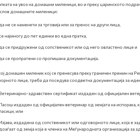
пката на увоз на домашни миленици, во и преку царинското подра
слов домашните миленици:
да не се наменети за трговија или за пренос на други лица,
се најмногу до пет единки во една пратка,
да се придружени од сопственикот или од него овластено лице и
да се пропратени со пропишана документација.
кој домашен миленик кој се пренесува преку граничен премин на Р
орното лице, треба да поседува соодветна документација за иде
Ветеринарно-здравствен сертификат издаден од официјален ветери
Пасош издаден од официјален ветеринар од земјата на испорака, к
ласици, или
Изјава, издадена од сопственикот или одговорното лице, која е з
доаѓаат од земја која е членка на Меѓународната организација за з