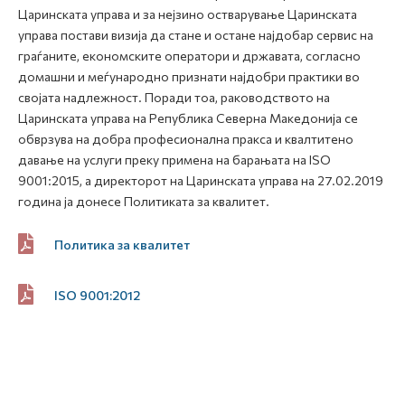
Царинската управа и за нејзино остварување Царинската
управа постави визија да стане и остане најдобар сервис на
граѓаните, економските оператори и државата, согласно
домашни и меѓународно признати најдобри практики во
својата надлежност. Поради тоа, раководството на
Царинската управа на Република Северна Македонија се
обврзува на добра професионална пракса и квалтитено
давање на услуги преку примена на барањата на ISO
9001:2015, а директорот на Царинската управа на 27.02.2019
година ја донесе Политиката за квалитет.
Политика за квалитет
ISO 9001:2012