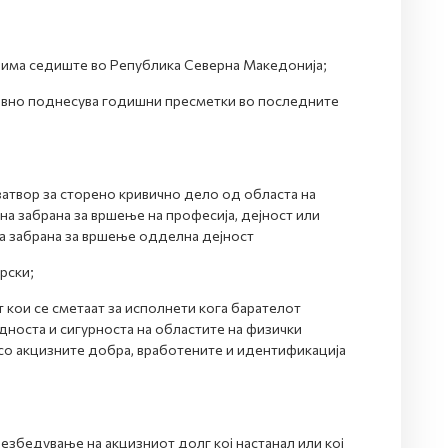
и има седиште во Република Северна Македонија;
овно поднесува годишни пресметки во последните
затвор за сторено кривично дело од областа на
на забрана за вршење на професија, дејност или
а забрана за вршење одделна дејност
рски;
кои се сметаат за исполнети кога барателот
дноста и сигурноста на областите на физички
 со акцизните добра, вработените и идентификација
езбедување на акцизниот долг кој настанал или кој