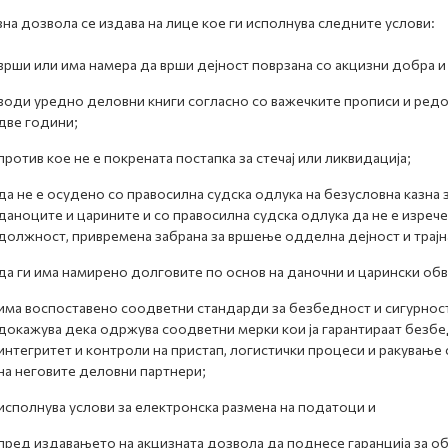
на дозвола се издава на лице кое ги исполнува следните услови:
врши или има намера да врши дејност поврзана со акцизни добра 
води уредно деловни книги согласно со важечките прописи и ред
две години;
против кое не е покрената постапка за стечај или ликвидација;
да не е осудено со правосилна судска одлука на безусловна казна 
даноците и царините и со правосилна судска одлука да не е изрече
должност, привремена забрана за вршење одделна дејност и трајн
да ги има намирено долговите по основ на даночни и царински обв
има воспоставено соодветни стандарди за безбедност и сигурност 
докажува дека одржува соодветни мерки кои ја гарантираат безбе
интегритет и контроли на пристап, логистички процеси и ракување
на неговите деловни партнери;
исполнува услови за електронска размена на податоци и
пред издавањето на акцизната дозвола да поднесе гаранција за об