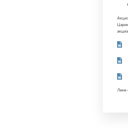
Акциз
Царин
акциз
Линк