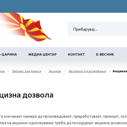
Е-ЦАРИНА
МЕДИА ЦЕНТАР
КОНТАКТ
Е-ВЕСНИК
тна
Бизнис заедница
Акцизи
Акцизно одложување
Акцизна
цизна дозвола
а кои имаат намера да произведуваат, преработуваат, примаат, ск
пка на акцизно одложување треба да поседуваат акцизна дозвола