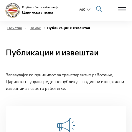
Република Северна Македонија
Царинска управа
Почетна
За нас
Публикации и извештаи
Open s
За нас
Публикации и извештаи
Open s
Физички лица
Open s
Бизнис заедница
Запазувајќи го принципот за транспарентно работење,
Царинската управа редовно публикува годишни и квартални
Open s
Е-Царина
извештаи за своето работење.
Open s
Медиа центар
Контакт
Е-Весник