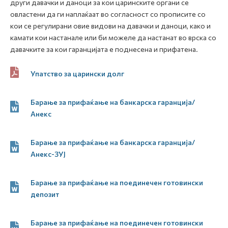
други давачки и даноци за кои царинските органи се
овластени да ги наплаќаат во согласност со прописите со
кои се регулирани овие видови на давачки и даноци, како и
камати кои настанале или би можеле да настанат во врска со
давачките за кои гаранцијата е поднесена и прифатена.
Упатство за царински долг
Барање за прифаќање на банкарска гаранција/
Анекс
Барање за прифаќање на банкарска гаранција/
Анекс-ЗУЈ
Барање за прифаќање на поединечен готовински
депозит
Барање за прифаќање на поединечен готовински