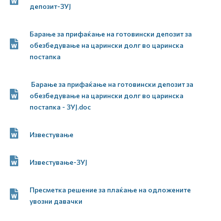
депозит-ЗУЈ
Барање за прифаќање на готовински депозит за
обезбедување на царински долг во царинска
постапка
Барање за прифаќање на готовински депозит за
обезбедување на царински долг во царинска
постапка - ЗУЈ.doc
Известување
Известување-ЗУЈ
Пресметка решение за плаќање на одложените
увозни давачки