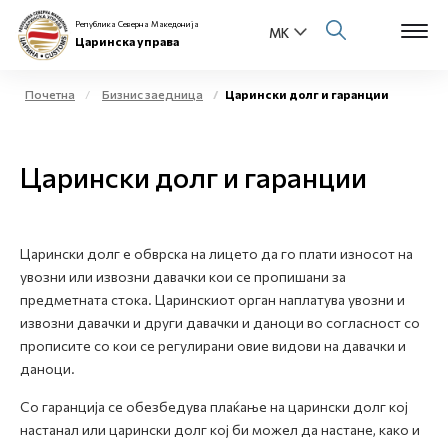
Република Северна Македонија
Царинска управа
Почетна
Бизнис заедница
Царински долг и гаранции
Open s
За нас
Царински долг и гаранции
Open s
Физички лица
Open s
Бизнис заедница
Царински долг е обврска на лицето да го плати износот на
увозни или извозни давачки кои се пропишани за
Open s
Е-Царина
предметната стока. Царинскиот орган наплатува увозни и
извозни давачки и други давачки и даноци во согласност со
Open s
Медиа центар
прописите со кои се регулирани овие видови на давачки и
даноци.
Контакт
Со гаранција се обезбедува плаќање на царински долг кој
настанал или царински долг кој би можел да настане, како и
Е-Весник