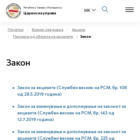
Република Северна Македонија
Царинска управа
Почетна
Бизнис заедница
Акцизи
Прописи од областа на акцизите
Закон
Open s
За нас
Open s
Закон
Физички лица
Open s
Бизнис заедница
Закон за акцизите (Службен весник на РСМ, бр. 108
Open s
Е-Царина
од 28.5.2019 година)
Open s
Закон за изменување и дополнување на законот за
Медиа центар
акцизите (Службен весник на РСМ, бр. 143 од
12.7.2019 година)
Контакт
Закон за изменување и дополнување на законот за
акцизите (Службен весник на РСМ, бр. 225 од
Е-Весник