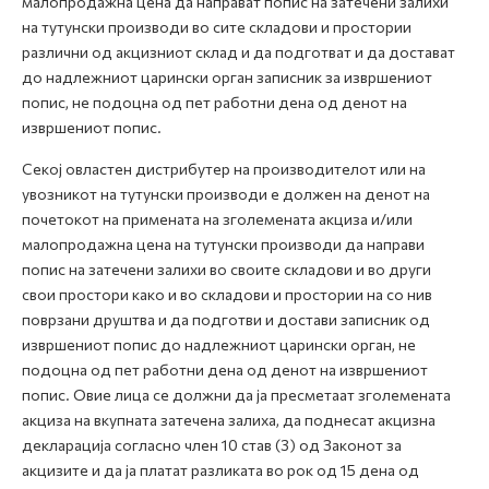
малопродажна цена да направат попис на затечени залихи
на тутунски производи во сите складови и простории
различни од акцизниот склад и да подготват и да достават
до надлежниот царински орган записник за извршениот
попис, не подоцна од пет работни дена од денот на
извршениот попис.
Секој овластен дистрибутер на производителот или на
увозникот на тутунски производи е должен на денот на
почетокот на примената на зголемената акциза и/или
малопродажна цена на тутунски производи да направи
попис на затечени залихи во своите складови и во други
свои простори како и во складови и простории на со нив
поврзани друштва и да подготви и достави записник од
извршениот попис до надлежниот царински орган, не
подоцна од пет работни дена од денот на извршениот
попис. Овие лица се должни да ја пресметаат зголемената
акциза на вкупната затечена залиха, да поднесат акцизна
декларација согласно член 10 став (3) од Законот за
акцизите и да ја платат разликата во рок од 15 дена од