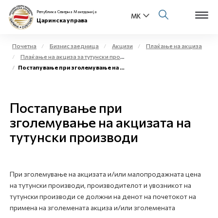
Република Северна Македонија
Царинска управа
Почетна
Бизнис заедница
Акцизи
Плаќање на акциза
Плаќање на акциза за тутунски производи
Open s
Постапување при зголемување на акцизата на тутунски производи
За нас
Open s
Физички лица
Постапување при
Open s
зголемување на акцизата на
Бизнис заедница
тутунски производи
Open s
Е-Царина
Open s
Медиа центар
При зголемување на акцизата и/или малопродажната цена
на тутунски производи, производителот и увозникот на
Контакт
тутунски производи се должни на денот на почетокот на
примена на зголемената акциза и/или зголемената
Е-Весник