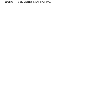
денот на извршениот попис.