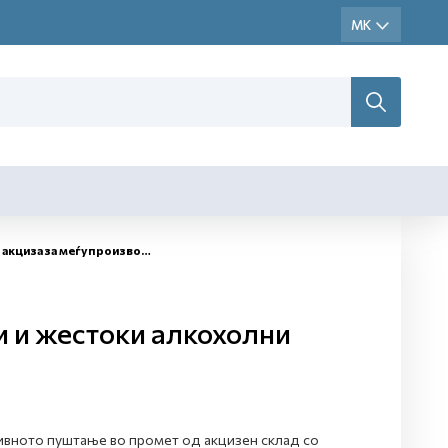
 меѓупроизводи и жестоки алкохолни пијалаци
и и жестоки алкохолни
нивното пуштање во промет од акцизен склад со