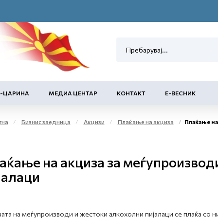
Е-ЦАРИНА
МЕДИА ЦЕНТАР
КОНТАКТ
Е-ВЕСНИК
тна
Бизнис заедница
Акцизи
Плаќање на акциза
Плаќање на акциза за
аќање на акциза за меѓупроизвод
јалаци
ата на меѓупроизводи и жестоки алкохолни пијалаци се плаќа со 