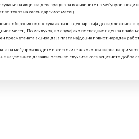
сување на акцизна декларација за количините на меѓупроизводи и
т во текот на календарскиот месец.
ниот обврзник поднесува акцизна декларација до надлежниот царин
ниот месец. По исклучок, во случај ако последниот ден за плаќање
н пресметаната акциза да ја плати најдоцна првиот нареден рабо
ата на меѓупроизводите и жестоките алкохолни пијалаци при увоз с
ње на увозните давачки, освен во случаите кога акцизните добра 