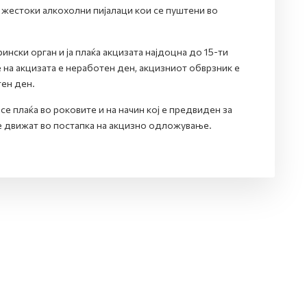
 жестоки алкохолни пијалаци кои се пуштени во
ски орган и ја плаќа акцизата најдоцна до 15-ти
 на акцизата е неработен ден, акцизниот обврзник е
тен ден.
е плаќа во роковите и на начин кој е предвиден за
се движат во постапка на акцизно одложување.