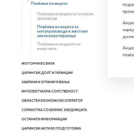
Плаќање на акциза
подне
проме
Плаќање на акциза за тутунски
производи
Акциз
Плаќање на акциза за
наред
меѓупроизводи и жестоки
алкохолни пијалаци
долже
Плаќање на акцизата за
Акциз
енергенти
плаќа
МОТОРНИ ВОЗИЛА
ЦАРИНСКИ ДОЛГ И ГАРАНЦИИ
ЗАБРАНИ И ОГРАНИЧУВАЊА
ИНТЕЛЕКТУАЛНА СОПСТВЕНОСТ
ОВЛАСТЕН ЕКОНОМСКИ ОПЕРАТОР
СОРАБОТКА СО БИЗНИС ЗАЕДНИЦАТА
ОСТАНАТИ ИНФОРМАЦИИ
ЦАРИНСКИ АКТИ ВО ПОДГОТОВКА