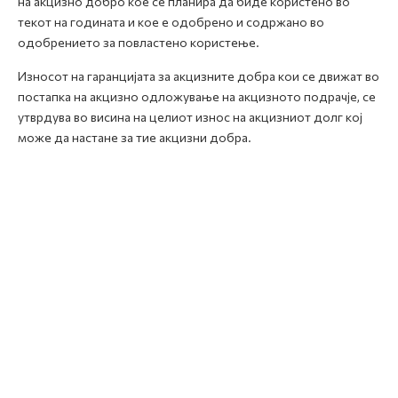
на акцизно добро кое се планира да биде користено во
текот на годината и кое е одобрено и содржано во
одобрението за повластено користење.
Износот на гаранцијата за акцизните добра кои се движат во
постапка на акцизно одложување на акцизното подрачје, се
утврдува во висина на целиот износ на акцизниот долг кој
може да настане за тие акцизни добра.