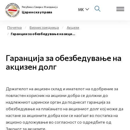
Република Северна Македонија
Царинска управа
Почетна
Бизнис заедница
Акцизи
Гаранции за обезбедување на акцизен долг
Open s
За нас
Open s
Гаранција за обезбедување на
Физички лица
акцизен долг
Open s
Бизнис заедница
Open s
Е-Царина
Држателот на акцизен склад и имателот на одобрение за
повластен корисник на акцизни добра се должни до
Open s
Медиа центар
надлежниот царински орган да поднесат гаранција за
обезбедување на плаќањето на акцизниот долг кој може да
Контакт
настане за акцизните добра кои се наоѓаат во постапка на
акцизно одложување во согласност со одредбите од
Законот за акцизите.
Е-Весник