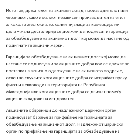
Исто так, држателот на акцизен склад, производителот или
увозникот, како и малиот независен производител на етил
алкохол и жестоки алкохолни пијалаци за комерцијални
цели – мала дестилерија се должни да поднесат и гаранција
за обезбедување на акцизниот долг кој може да настане од
подигнатите акцизни марки.
Гаранција за обезбедување на акцизниот долг кој може да
настане се поднесува и за акцизните добра кои се движат во
постапка на акцизно одложување на акцизното подрачје,
освен во случаите кога акцизните добра се испраќаат преку
фиксни цевководи на територијата на Република
Македонија или кога акцизните добра се движат помеѓу
акцизни складови на ист држател.
Акцизните обврзници до надлежниот царински орган
поднесуваат барање за прифаќање на гаранцијата за
обезбедување на акцизниот долг. Надлежниот царински
орган по прифаќање на гаранцијата за обезбедување на