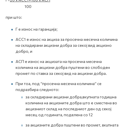
100
при што:
Г е износ на гаранција;
АСС1 е износ на акциза за просечна месечна количина
на складирани акцизни добра за секој вид акцизно
добро, и
АСП е износ на акцизата на просечна месечна
количина на акцизни добра пуштени во слободен
промет по ставка за секој вид на акцизни добра.
При тоа, под “просечна месечна количина“ се
подразбира следното:
за складирани акцизни добра,вкупната годишна
количина на акцизните добра што е сместена во
акцизниот склад на последниот ден од секој
месец од годината, поделена со 12
за акцизните добра пуштени во промет, вкупната