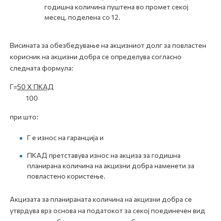
годишна количина пуштена во промет секој
месец, поделена со 12.
Висината за обезбедување на акцизниот долг за повластен
корисник на акцизни добра се определува согласно
следната формула:
Г=
50 X ПКАД
100
при што:
Г е износ на гаранција и
ПКАД претставува износ на акциза за годишна
планирана количина на акцизни добра наменети за
повластено користење.
Акцизата за планираната количина на акцизни добра се
утврдува врз основа на податокот за секој поединечен вид