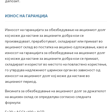
депозит.
ИЗНОС НА ГАРАНЦИЈА
Износот на гаранцијата за обезбедување на акцизниот долг
кој може да настане за акцизните добра кои се
произведуваат, преработуваат, складираат или примаат во
акцизниот склад во постапка на акцизно одложување, како и
износот на гаранцијата за обезбедување на акцизниот долг
кој може да настане за акцизните добра кои се примаат,
складираат и користат во местото на повластено користење,
го утврдува надлежниот царински орган во зависност од
износот на акцизниот долг кој може да настане во
акцизниот период.
Висината за обезбедување на акцизниот долг за држателот
на акцизен склад се определува согласно следната
формула:
Г=
20 x ACC1+100 x АСП