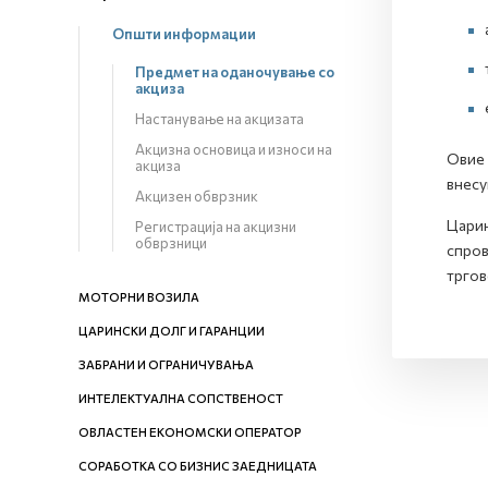
Општи информации
Предмет на оданочување со
акциза
Настанување на акцизата
Акцизна основица и износи на
Овие 
акциза
внесу
Акцизен обврзник
Царин
Регистрација на акцизни
обврзници
спров
тргов
МОТОРНИ ВОЗИЛА
ЦАРИНСКИ ДОЛГ И ГАРАНЦИИ
ЗАБРАНИ И ОГРАНИЧУВАЊА
ИНТЕЛЕКТУАЛНА СОПСТВЕНОСТ
ОВЛАСТЕН ЕКОНОМСКИ ОПЕРАТОР
СОРАБОТКА СО БИЗНИС ЗАЕДНИЦАТА