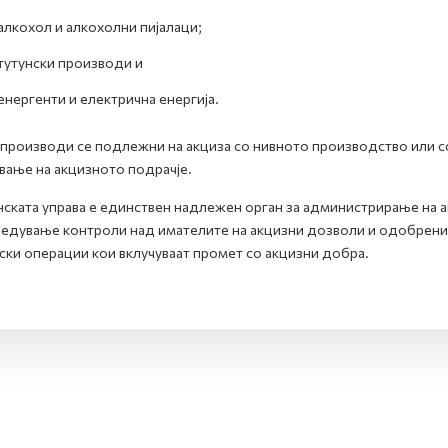
алкохол и алкохолни пијалaци;
тутунски производи и
енергенти и електрична енергија.
производи се подлежни на акциза со нивното производство или со
вање на акцизното подрачје.
ската управа е единствен надлежен орган за администрирање на ак
едување контроли над имателите на акцизни дозволи и одобрениеј
ски операции кои вклучуваат промет со акцизни добра.