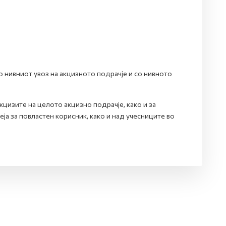
 нивниот увоз на акцизното подрачје и со нивното
цизите на целото акцизно подрачје, како и за
а за повластен корисник, како и над учесниците во