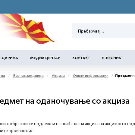
Е-ЦАРИНА
МЕДИА ЦЕНТАР
КОНТАКТ
Е-ВЕСНИК
тна
Бизнис заедница
Акцизи
Општи информации
Предмет н
едмет на оданочување со акциза
ни добра кои се подлежни на плаќање на акцизa на акцизното под
ите производи: