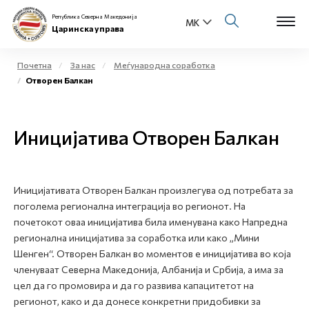
Република Северна Македонија
Царинска управа
Почетна
За нас
Меѓународна соработка
Отворен Балкан
Open s
За нас
Open s
Иницијатива Отворен Балкан
Физички лица
Open s
Бизнис заедница
Иницијативата Отворен Балкан произлегува од потребата за
Open s
Е-Царина
поголема регионална интеграција во регионот. На
почетокот оваа иницијатива била именувана како Напредна
Open s
регионална иницијатива за соработка или како „Мини
Медиа центар
Шенген“. Отворен Балкан во моментов е иницијатива во која
членуваат Северна Македонија, Албанија и Србија, а има за
Контакт
цел да го промовира и да го развива капацитетот на
регионот, како и да донесе конкретни придобивки за
Е-Весник