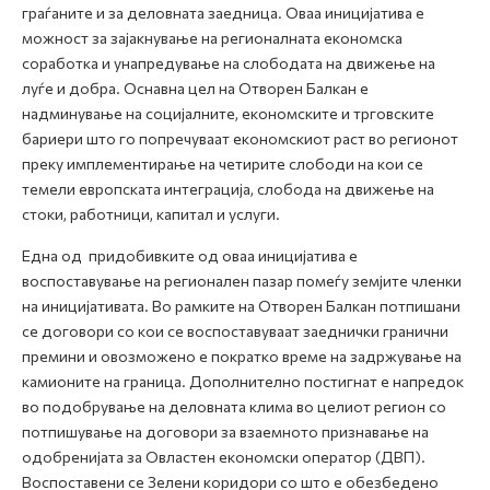
граѓаните и за деловната заедница. Оваа иницијатива е
можност за зајакнување на регионалната економска
соработка и унапредување на слободата на движење на
луѓе и добра. Оснавна цел на Отворен Балкан е
надминување на социјалните, економските и трговските
бариери што го попречуваат економскиот раст во регионот
преку имплементирање на четирите слободи на кои се
темели европската интеграција, слобода на движење на
стоки, работници, капитал и услуги.
Една од придобивките од оваа иницијатива e
воспоставување на регионален пазар помеѓу земјите членки
на иницијативата. Во рамките на Отворен Балкан потпишани
се договори со кои се воспоставуваат заеднички гранични
премини и овозможено е пократко време на задржување на
камионите на граница. Дополнително постигнат е напредок
во подобрување на деловната клима во целиот регион со
потпишување на договори за взаемното признавање на
одобренијата за Овластен економски оператор (ДВП).
Воспоставени се Зелени коридори со што е обезбедено