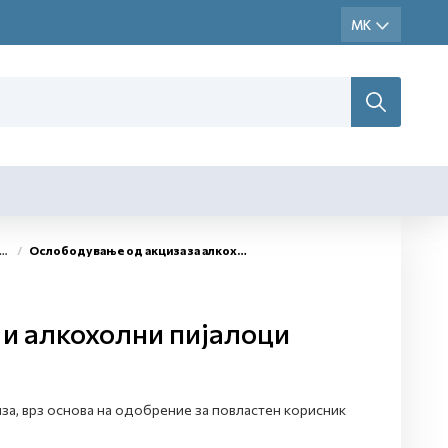
Ослободување од акциза за алкохол и алкохолни пијалоци
 и алкохолни пијалоци
за, врз основа на одобрение за повластен корисник