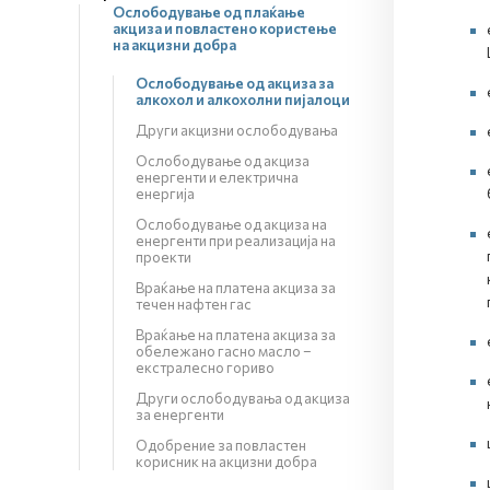
Ослободување од плаќање
акциза и повластено користење
на акцизни добра
Ослободување од акциза за
алкохол и алкохолни пијалоци
Други акцизни ослободувања
Ослободување од акциза
енергенти и електрична
енергија
Ослободување од акциза на
енергенти при реализација на
проекти
Враќање на платена акциза за
течен нафтен гас
Враќање на платена акциза за
обележано гасно масло –
екстралесно гориво
Други ослободувања од акциза
за енергенти
Одобрение за повластен
корисник на акцизни добра