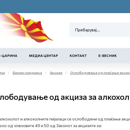
Е-ЦАРИНА
МЕДИА ЦЕНТАР
КОНТАКТ
Е-ВЕСНИК
тна
Бизнис заедница
Акцизи
Ослободување од плаќање акциза и повластено користење на акцизни добра
лободување од акциза за алкохол
алкохолот и алкохолните пијалаци се ослободени од плаќање акци
сно од членовите 49 и 50 од Законот за акцизите за: