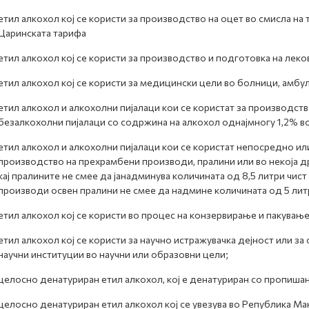
етил алкохол кој се користи за производство на оцет во смисла н
Царинската тарифа
етил алкохол кој се користи за производство и подготовка на леко
етил алкохол кој се користи за медицински цели во болници, амбу
етил алкохол и алкохолни пијалаци кои се користат за производст
безалкохолни пијалаци со содржина на алкохол однајмногу 1,2% во
етил алкохол и алкохолни пијалаци кои се користат непосредно ил
производство на прехрамбени производи, пралини или во некоја д
кај пралините не смее да јанадминува количината од 8,5 литри чист
производи освен пралини не смее да надмине количината од 5 литр
етил алкохол кој се користи во процес на конзервирање и пакување
етил алкохол кој се користи за научно истражувачка дејност или за
научни институции во научни или образовни цели;
целосно денатуриран етил алкохол, кој е денатуриран со пропиша
целосно денатуриран етил алкохол кој се увезува во Република Мак