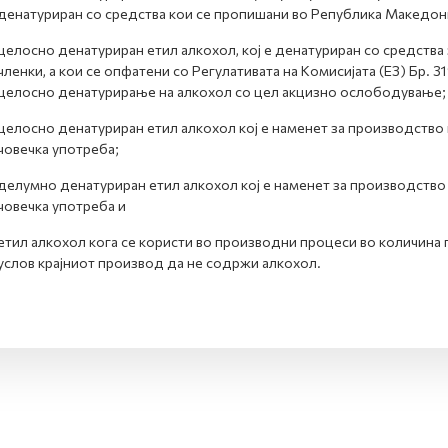
денатуриран со средства кои се пропишани во Република Македони
целосно денатуриран етил алкохол, кој е денатуриран со средства
членки, а кои се опфатени со Регулативата на Комисијата (EЗ) Бр. 
целосно денатурирање на алкохол со цел акцизно ослободување;
целосно денатуриран етил алкохол кој е наменет за производство
човечка употреба;
делумно денатуриран етил алкохол кој е наменет за производство
човечка употреба и
етил алкохол кога се користи во производни процеси во количина
услов крајниот производ да не содржи алкохол.