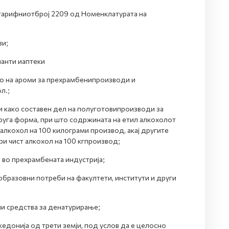
а тарифниотброј 2209 од Номенклатурата на
ви;
ланти иаптеки
во на ароми за прехрамбенипроизводи и
л.;
и како составен дел на полуготовипроизводи за
руга форма, при што содржината на етил алкохолот
 алкохол на 100 килограми производ, акај другите
и чист алкохол на 100 кгпроизвод;
 во прехрамбената индустрија;
 образовни потреби на факултети, институти и други
ни средства за денатурирање;
едонија од трети земји, под услов да е целосно