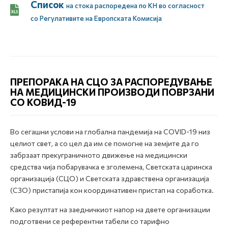
Список
на стока распоредена по КН во соглaсност
со Регулативите на Европската Комисија
ПРЕПОРАКА НА СЦО ЗА РАСПОРЕДУВАЊЕ
НА МЕДИЦИНСКИ ПРОИЗВОДИ ПОВРЗАНИ
СО КОВИД-19
Во сегашни услови на глобална пандемија на COVID-19 низ
целиот свет, а со цел да им се помогне на земјите да го
забрзаат прекуграничното движење на медицински
средства чија побарувачка е зголемена, Светската царинска
организација (СЦО) и Светската здравствена организација
(СЗО) пристапија кон координативен пристап на соработка.
Како резултат на заедничкиот напор на двете организации
подготвени се референтни табели со тарифно