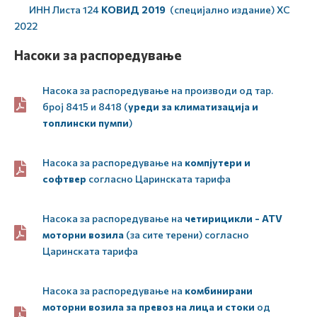
ИНН Листа 124
КОВИД 2019
(специјално издание) ХС
2022
Нaсоки за распоредување
Насока за распоредување на производи од тар.
број 8415 и 8418 (
уреди за климатизација и
топлински пумпи
)
Насока за распоредување на
компјутери и
софтвер
согласно Царинската тарифа
Насока за распоредување на
четирицикли - ATV
моторни возила
(за сите терени) согласно
Царинската тарифа
Насока за распоредување на
комбинирани
моторни возила за превоз на лица и стоки
од