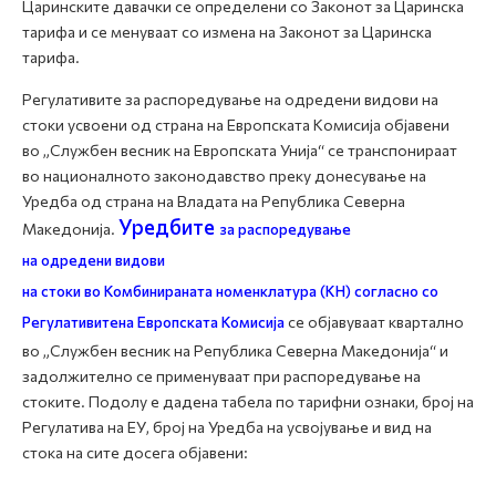
Царинските давачки се определени со Законот за Царинска
тарифа и се менуваат со измена на Законот за Царинска
тарифа.
Регулативите за распоредување на одредени видови на
стоки усвоени од страна на Европската Комисија објавени
во „Службен весник на Европската Унија“ се транспонираат
во националното законодавство преку донесување на
Уредба од страна на Владата на Република Северна
Уредбите
Македонија.
за распоредување
на одредени видови
на стоки во Комбинираната номенклатура (КН)
согласно со
Регулативите
на Европската Комисија
се објавуваат квартално
во „Службен весник на Република Северна Македонија“ и
задолжително се применуваат при распоредување на
стоките. Подолу е дадена табела по тарифни ознаки, број на
Регулатива на ЕУ, број на Уредба на усвојување и вид на
стока на сите досега објавени: