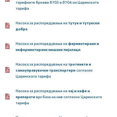
тарифните броеви 8703 и 8704 на Царинската
тарифа
Насока за распоредување на
тутун и тутунски
добра
Насока за распоредување на
ферментирани и
неферментирани мешани пијалаци
Насока за распоредување на
тротинети и
самоуправувачки транспортери
согласно
Царинската тарифа
Насока за распоредување на
чај и кафе и
препарати
врз база на нив согласно Царинската
тарифа