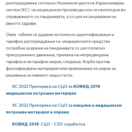
распоредување согласно Номенклатурата на Хармонизиран
систем (ХС) на медицински производи кои се неопходни во
справувањето со пандемијата, а со цел на зачувување на
јавното здравје.
Овие табели се дадени за полесно идентификување и
тарифно распоредување на медицинските средства
потребни за време на пандемијата со цел полесно
прекугранично движење, примена на непредвидени
тарифни и нетарифни мерки, следење, борба против
фалсификувани материјали или превземање на мерки за
решавање на нивниот недостаток.
ХС 2022 Препорака на СЦО за
КОВИД 2019
медицински потрошен материјал
ХС 2022 Препорака на СЦО за
вакцини и медицински
потрошен материјал и опрема
КОВИД 2019
СЦО - СЗО соработка