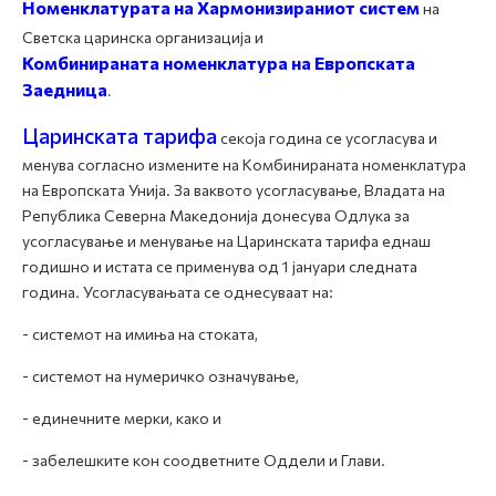
Номенклатурата на Хармонизираниот систем
на
Светска царинска организација и
Комбинираната номенклатура на Европската
Заедница
.
Царинската тарифа
секоја година се усогласува и
менува согласно измените на Комбинираната номенклатура
на Европската Унија. За ваквото усогласување, Владата на
Република Северна Македонија донесува Одлука за
усогласување и менување на Царинската тарифа еднаш
годишно и истата се применува од 1 јануари следната
година. Усогласувањата се однесуваат на:
- системот на имиња на стоката,
- системот на нумеричко означување,
- единечните мерки, како и
- забелешките кон соодветните Оддели и Глави.