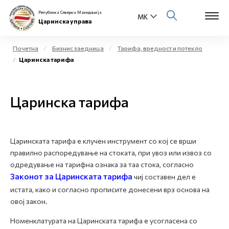
Република Северна Македонија
Царинска управа
Почетна
Бизнис заедница
Тарифа, вредност и потекло
Царинска тарифа
Open s
За нас
Open s
Царинска тарифа
Физички лица
Open s
Бизнис заедница
Царинската тарифа е клучен инструмент со кој се врши
Open s
Е-Царина
правилно распоредување на стоката, при увоз или извоз со
одредување на тарифна ознака за таа стока, согласно
Open s
Законот за Царинската тарифа
Медиа центар
чиј составен дел е
истата, како и согласно прописите донесени врз основа на
овој закон.
Контакт
Номенклатурата на Царинската тарифа е усогласена со
Е-Весник