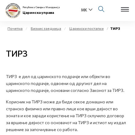
Република Северна Македонија
Царинска управа
Почетна
Бизнис заедница
Царински постапки
ТИРЗ
Open s
За нас
ТИРЗ
Open s
Физички лица
Open s
Бизнис заедница
ТИРЗ е дел од царинското подрачје или објекти во
царинското подрачје, одвоени од другиот дел на
Open s
Е-Царина
царинското подрачје, основани согласно Законот за ТИРЗ.
Open s
Корисник на ТИРЗ може да биде секое домашно или
Медиа центар
странско физичко или правно лице кое врши дејност во
зоната и кое заради користење на ТИРЗ склучило договор
Контакт
за вршење дејност со основачот на ТИРЗ и истиот му издал
решение за започнување со работа.
Е-Весник