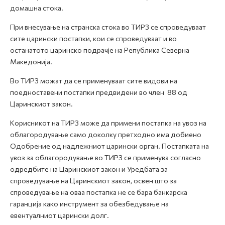
домашна стока.
При внесување на странска стока во ТИРЗ се спроведуваат
сите царински постапки, кои се спроведуваат и во
останатото царинско подрачје на Република Северна
Македонија.
Во ТИРЗ можат да се применуваат сите видови на
поедноставени постапки предвидени во член 88 од
Царинскиот закон.
Корисникот на ТИРЗ може да примени постапка на увоз на
облагородување само доколку претходно има добиено
Одобрение од надлежниот царински орган. Постапката на
увоз за облагородување во ТИРЗ се применува согласно
одредбите на Царинскиот закон и Уредбата за
спроведување на Царинскиот закон, освен што за
спроведување на оваа постапка не се бара банкарска
гаранција како инструмент за обезбедување на
евентуалниот царински долг.