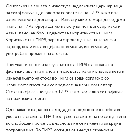
Основачот на зоната ја известува надлежната царинарница
за секој склучен договор за користење на ТИРЗ, како и за
раскинување на договорот. Известувањето мора да содржи
назив на ТИРЗ, број и датум на склучениот договор, како и
назив, даночен број и дејноста на корисникот на ТИРЗ.
Корисникот на ТИРЗ, заради спроведување на царински
надзор, води евиденција за внесување, изнесување,
употреба и промена на стоката.
Влегувањето во и излегувањето од ТИРЗ од страна на
физички лица и транспортни средства, како и внесувањето и
изнесувањето на стоки во ТИРЗ се врши согласно со
царинските прописи и се предмет на царински надзор.
Стоката која се внесува во ТИРЗ задолжително се пријавува
на царинскиот орган.
Од плаќање на данок на додадена вредност е ослободен
увозот на стоки во ТИРЗ под услов стоките да не се пуштени
во слободен промет, односно да не се наменети за крајна
потрошувачка. Во ТИРЗ може да се внесува странска и