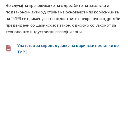
Во случај на прекршување на одредбите на законски и
подзаконски акти од страна на основачот или корисниците
на ТИРЗ се применуваат соодветните прекршочни одредби
предвидени со Царинскиот закон, односно со Законот за
технолошко индустриски развојни зони.
Упатство за спроведување на царински постапки во
ТИРЗ