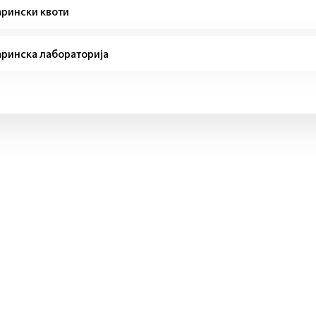
рински квоти
ринска лабораторија