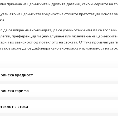
лна примена на царинските и другите давачки, како и мерките на тр
увањето на царинската вредност на стоките претставува основа за
ки.
л да се влијае на економијата, да се урамнотежи или да се зголем
легии, преференцијали (намалување или укинување на царинските с
трија во зависност од потеклото на стоката. Оттука произлегува 
та кое може да се дефинира како економска националност на сток
ринска вредност
ринска тарифа
текло на стока