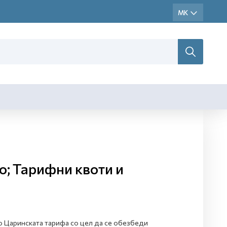
о; Тарифни квоти и
но Царинската тарифа со цел да се обезбеди