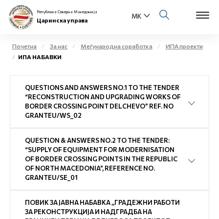
Република Северна Македонија
Царинска управа
Почетна
За нас
Меѓународна соработка
ИПА проекти
ИПА НАБАВКИ
Open s
За нас
QUESTIONS AND ANSWERS NO.1 TO THE TENDER
Open s
Физички лица
“RECONSTRUCTION AND UPGRADING WORKS OF
BORDER CROSSING POINT DELCHEVO” REF. NO
Open s
GRANTEU/WS_02
Бизнис заедница
Open s
QUESTION & ANSWERS NO.2 TO THE TENDER:
Е-Царина
“SUPPLY OF EQUIPMENT FOR MODERNISATION
OF BORDER CROSSING POINTS IN THE REPUBLIC
Open s
OF NORTH MACEDONIA”, REFERENCE NO.
Медиа центар
GRANTEU/SE_01
Контакт
ПОВИК ЗА ЈАВНА НАБАВКА ,,ГРАДЕЖНИ РАБОТИ
ЗА РЕКОНСТРУКЦИЈА И НАДГРАДБА НА
Е-Весник