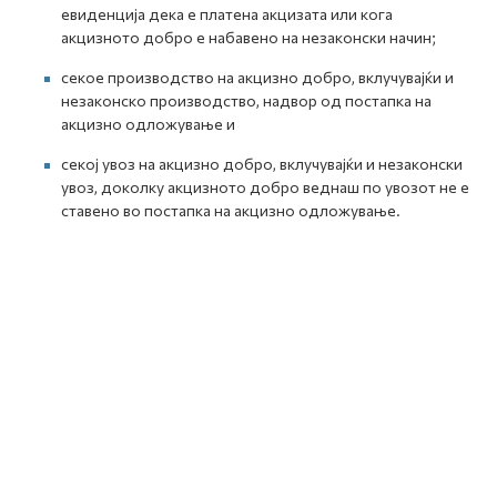
евиденција дека е платена акцизата или кога
акцизното добро е набавено на незаконски начин;
секое производство на акцизно добро, вклучувајќи и
незаконско производство, надвор од постапка на
акцизно одложување и
секој увоз на акцизно добро, вклучувајќи и незаконски
увоз, доколку акцизното добро веднаш по увозот не е
ставено во постапка на акцизно одложување.