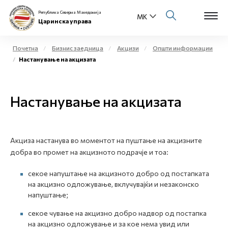
Република Северна Македонија
Царинска управа
Почетна
Бизнис заедница
Акцизи
Општи информации
Настанување на акцизата
Open s
За нас
Open s
Настанување на акцизата
Физички лица
Open s
Бизнис заедница
Акциза настанува во моментот на пуштање на акцизните
Open s
Е-Царина
добра во промет на акцизното подрачје и тоа:
Open s
секое напуштање на акцизното добро од постапката
Медиа центар
на акцизно одложување, вклучувајќи и незаконско
напуштање;
Контакт
секое чување на акцизно добро надвор од постапка
на акцизно одложување и за кое нема увид или
Е-Весник