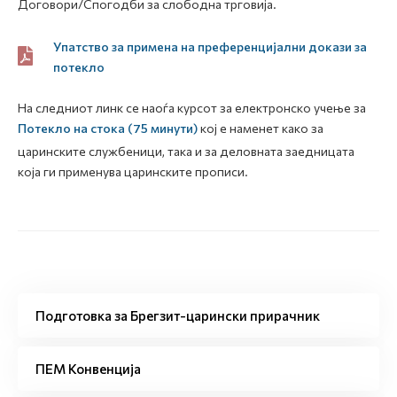
Договори/Спогодби за слободна трговија.
Упатство за примена на преференцијални докази за
потекло
На следниот линк се наоѓа курсот за електронско учење за
Потекло на стока (75 минути)
кој е наменет како за
царинските службеници, така и за деловната заедницата
која ги применува царинските прописи.
Подготовка за Брегзит-царински прирачник
ПЕМ Конвенција