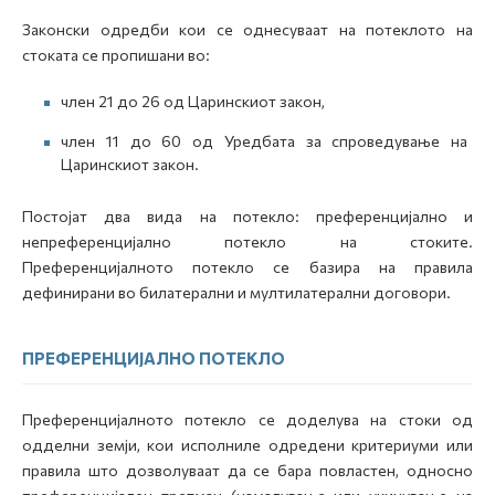
Законски одредби кои се однесуваат на потеклото на
стоката се пропишани во:
член 21 до 26 од Царинскиот закон,
член 11 до 60 од Уредбата за спроведување на
Царинскиот закон.
Постојат два вида на потекло: преференцијално и
непреференцијално потекло на стоките.
Преференцијалното потекло се базира на правила
дефинирани во билатерални и мултилатерални договори.
ПРЕФЕРЕНЦИЈАЛНО ПОТЕКЛО
Преференцијалното потекло се доделува на стоки од
одделни земји, кои исполниле одредени критериуми или
правила што дозволуваат да се бара повластен, односно