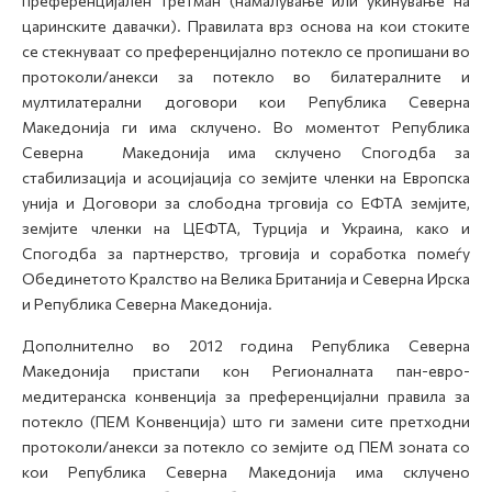
преференцијален третман (намалување или укинување на
царинските давачки). Правилата врз основа на кои стоките
се стекнуваат со преференцијално потекло се пропишани во
протоколи/анекси за потекло во билатералните и
мултилатерални договори кои Република Северна
Македонија ги има склучено. Во моментот Република
Северна Македонија има склучено Спогодба за
стабилизација и асоцијација со земјите членки на Европска
унија и Договори за слободна трговија со ЕФТА земјите,
земјите членки на ЦЕФТА, Турција и Украина, како и
Спогодба за партнерство, трговија и соработка помеѓу
Обединетото Кралство на Велика Британија и Северна Ирска
и Република Северна Македонија.
Дополнително во 2012 година Република Северна
Македонија пристапи кон Регионалната пан-евро-
медитеранска конвенција за преференцијални правила за
потекло (ПЕМ Конвенција) што ги замени сите претходни
протоколи/анекси за потекло со земјите од ПЕМ зоната со
кои Република Северна Македонија има склучено