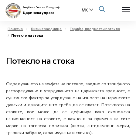
Република Северна Македонија
Царинска управа
Почетна
Бизнис заедница
Тарифа, вредност и потекло
Потекло на стока
Open s
За нас
Open s
Потекло на стока
Физички лица
Open s
Бизнис заедница
Одредувањето на земјата на потекло, заедно со тарифното
Open s
Е-Царина
распоредување и утврдувањето на царинската вредност, е
суштински фактор за утврдување на износот на царинските
Open s
давачки и даноците што треба да се платат. Потеклото на
Медиа центар
стоките, кое може да се дефинира како економска
националност на стоките, е важно и за примена на сите
Контакт
мерки на трговска политика (квоти, антидампинг мерки,
трговски забрани, ограничувања и слично).
Е-Весник