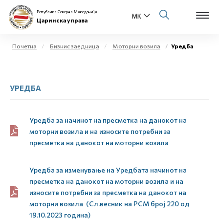
Република Северна Македонија
Царинска управа
Почетна
Бизнис заедница
Моторни возила
Уредба
Open s
За нас
УРЕДБА
Open s
Физички лица
Open s
Бизнис заедница
Уредба за начинот на пресметка на данокот на
моторни возила и на износите потребни за
Open s
пресметка на данокот на моторни возила
Е-Царина
Open s
Медиа центар
Уредба за изменување на Уредбата начинот на
пресметка на данокот на моторни возила и на
износите потребни за пресметка на данокот на
Контакт
моторни возила (Сл.весник на РСМ број 220 од
19.10.2023 година)
Е-Весник